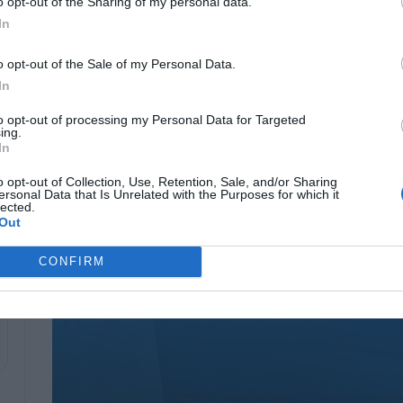
o opt-out of the Sharing of my personal data.
In
o opt-out of the Sale of my Personal Data.
In
Zip أو RaR
كيفية فتح عارض الصور على جهاز
تر
الكمبيوتر الذي يعمل بنظام
to opt-out of processing my Personal Data for Targeted
Windows 11 – طريقة فعالة
ing.
In
09/06/2025
o opt-out of Collection, Use, Retention, Sale, and/or Sharing
ة
كيفية تغيير حجم الخط ونمطه في
ersonal Data that Is Unrelated with the Purposes for which it
Windows 11 – العرض المخصص
lected.
Out
05/23/2025
CONFIRM