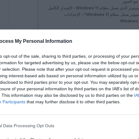
ام Windows 11 – الإصدار الكامل
ocess My Personal Information
يمتلكها الكمبيوتر المحمول
هو أن الحجم الذي يقدمه ليس قويًا
to opt-out of the sale, sharing to third parties, or processing of your per
بشكل خاص ، وهو ما يمثل عائقًا في مواقف مثل مشاهدة مسلسلات Netflix. إذا كنت ترغب في تغيير هذا ، فهناك
formation for targeted advertising by us, please use the below opt-out s
تين منها فعالة بقدر سهولة تنفيذها في
نظام التشغيل
r selection. Please note that after your opt-out request is processed y
eing interest-based ads based on personal information utilized by us or
disclosed to third parties prior to your opt-out. You may separately opt-
losure of your personal information by third parties on the IAB’s list of
كل الاحتمالات خارجة عن نظام التشغيل الخاص بشركة Microsoft ، حيث أنه في تطوير شركة Redmond ، لا توجد
. This information may also be disclosed by us to third parties on the
IA
أحدها هو الوصول إلى علامة التبويب
التحسينات
في
Participants
that may further disclose it to other third parties.
ا ، حاول تشغيل
Bass Boost
إذا كان متاحًا ، لأنه يزيد من
l Data Processing Opt Outs
 واحد من الاحتمالين أننا ذاهبون للإشارة إلى أدناه والتي