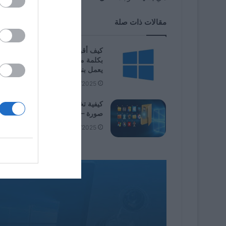
مقالات ذات صلة
كيف أقوم بحماية ملفات 
بكلمة مرور عند استخدام جهاز كمبيو
يعمل بنظام Windows 11؟
09/06/2025
كيفية تخصيص أيقونات المجلد وإضاف
صورة – Windows 11
08/02/2025