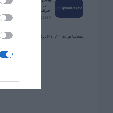
OptimizePress: ما هو وكيفية
استخدامه لـ Wordpress – قوالب
احترافية.
06/26/2024
مفضلنا هو MailChimp ، والذي يصادف أنه أكبر مزود.