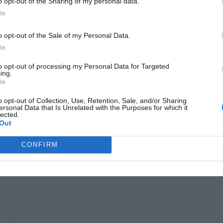
o opt-out of the Sharing of my personal data.
WordPress: كيفية تخصيص سمة
باستخدام Astra وElementor –
In
الدليل الكامل
06/12/2024
o opt-out of the Sale of my Personal Data.
In
to opt-out of processing my Personal Data for Targeted
ing.
In
o opt-out of Collection, Use, Retention, Sale, and/or Sharing
ersonal Data that Is Unrelated with the Purposes for which it
lected.
Out
CONFIRM