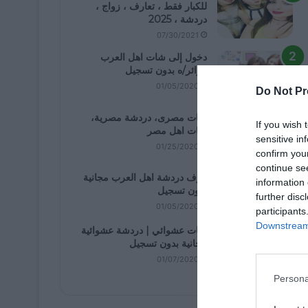
للكبار فقط ، تعارف ، زواج ،
دردشة ، 2025
07/30/2021
دخول إلى شات اهل العرب
كزائر/ه بدون تسجيل
01/05/2020
Do Not Pr
شات مصرى، دردشة مصرية،
If you wish 
شات اهل مصر
sensitive in
01/25/2020
confirm you
continue se
غرف دردشة اهل العرب مجانية
information 
بدون تسجيل
further disc
01/05/2020
participants
Downstream 
شات عشوائي | دردشة عشوائية
مجانية بدون تسجيل
01/07/2020
Persona