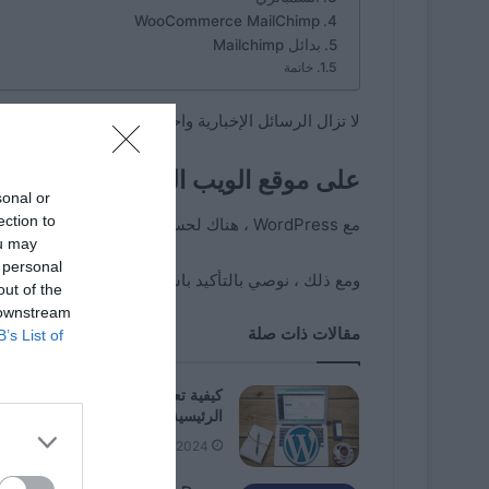
WooCommerce MailChimp
بدائل Mailchimp
خاتمة
لا تزال الرسائل الإخبارية واحدة من أفضل الطرق لإب
على موقع الويب الخاص بك أو مدونت
sonal or
ection to
مع WordPress ، هناك لحسن الحظ خيارات جيدة جدًا لدمج نموذج رسالة إخبارية بسهولة على موقع الويب الخاص بك.
ou may
 personal
ومع ذلك ، نوصي بالتأكيد باستخدام خدمة رسائل إخبارية خارجي
out of the
 downstream
مقالات ذات صلة
B’s List of
كيفية تعديل صفحة ووردبريس
الرئيسية؟ – الخطوات الواجب اتباعها
08/13/2024