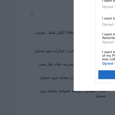
I want t
Opted 
الأكثر مشاهدة
I want t
Opted 
07/30/2021
روابط مجموعة Telegram للكبار فقط ، تعارف ،
I want 
زواج ، دردشة ، 2025
Advertis
Opted 
01/05/2020
دخول إلى شات اهل العرب كزائر/ه بدون تسجيل
I want t
of my P
was col
01/25/2020
Opted 
شات مصرى، دردشة مصرية، شات اهل مصر
01/05/2020
غرف دردشة اهل العرب مجانية بدون تسجيل
01/07/2020
شات عشوائي | دردشة عشوائية مجانية بدون
تسجيل