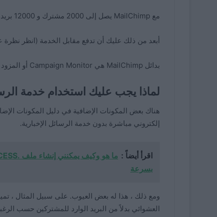
مع MailChimp يصل إلى 2000 مشترك و 12000 بريد إلكتروني شهريًا مجانًا.
أبعد من ذلك عليك أن تدفع مقابل الخدمة (انظر نظرة عا
بدائل MailChimp هي Campaign Monitor أو المزود الألماني CleverReach .
لماذا يجب عليك استخدام خدمة الرسا
إلكتروني مباشرة بدون خدمة الرسائل الإخبارية.
اقرأ أيضاً :
بسرعة
ومع ذلك ، هذا له بعض العيوب. على سبيل المثال ، تميل
العشوائي بدلاً من البريد الوارد للمشتركين حسب الرغبة