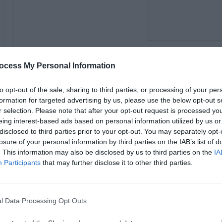
قاء قرائك على اطلاع منتظم بكل شيء يحدث
ocess My Personal Information
ك
to opt-out of the sale, sharing to third parties, or processing of your per
formation for targeted advertising by us, please use the below opt-out s
r selection. Please note that after your opt-out request is processed y
eing interest-based ads based on personal information utilized by us or
ة بدلاً من مجرد حل WordPress.
disclosed to third parties prior to your opt-out. You may separately opt-
losure of your personal information by third parties on the IAB’s list of
. This information may also be disclosed by us to third parties on the
IA
Participants
that may further disclose it to other third parties.
كيفية إعادة تعيين كلمة مرور
WordPress بطرق مختلفة – سهلة
l Data Processing Opt Outs
06/28/2024