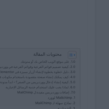
محتويات المقالة
على موقع الويب الخاص بك أو مدونتك
كيفية تصميم قوائم الفرعية وقوائم الفرعية في وورد
دليل خطوة بخطوة لإنشاء أزرار مميزة في Elementor لموقع WordPress
كيف يمكنك إنشاء صفحة مقصودة باستخدام مكونات WordPress الإضافية؟
كيفية إنشاء إدخال ووردبريس من الصفر؟ – ابدأ مدون
لماذا يجب عليك استخدام خدمة الرسائل الإخبارية
إضافات ووردبريس مفيدة ل MailChimp
Mailchimp لوورد
نماذج سهلة لـ MailChimp
الشمبانزي