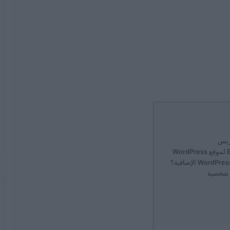
بريس
ة شخصية