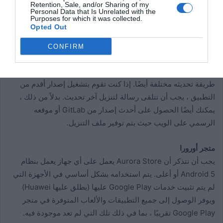
Retention, Sale, and/or Sharing of my
Personal Data that Is Unrelated with the
Purposes for which it was collected.
Opted Out
CONFIRM
نظرًا لأنه لا يستخدم خدمات Google ويستخدم نظامًا مختلفًا ، فإن
طريقة تحديثه مختلفة أيضًا. إذا كنت تقوم بتشغيل إصدار أقدم من
التطبيق ، يجب أن تتلقى رسالة لتنزيل آخر تحديث. بدلاً من ذلك ،
يمكنك أيضًا الحصول على أحدث إصدار من GitLab أو موقعه
الرسمي على الويب حيث يتم توفير ملف التنزيل.
متجر أورورا
يجب أن نتذكر أن Aurora Store يعمل على أي جهاز يعمل بنظام
Android 5 أو أعلى. يتم استخدامه بشكل أساسي في الأجهزة التي
لم يتم تثبيت خدمات Google Play عليها (يطلق عليها Huawei)
ويوفر الوصول إلى جميع التطبيقات والألعاب المتوفرة في متجر
Google Play تقريبًا ، بما في ذلك تلك التي لم تعد موجودة فيه.