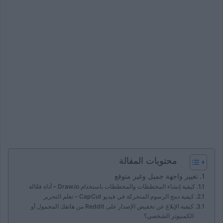
محتويات المقالة
تغيير واجهة جميل وغير متوقع
كيفية إنشاء المخططات والمخططات باستخدام Draw.io – أداة فعّالة
كيفية دمج الرسوم المتحركة في فيديو CapCut – تعلم التحرير
كيفية الإبلاغ عن تخفيض الإصدار على Reddit من هاتفك المحمول أو
الكمبيوتر الشخصي؟