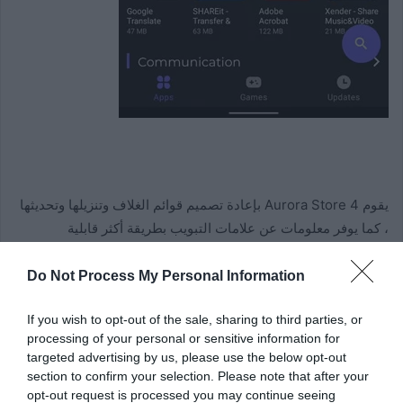
يقوم Aurora Store 4 بإعادة تصميم قوائم الغلاف وتنزيلها وتحديثها
، كما يوفر معلومات عن علامات التبويب بطريقة أكثر قابلية
للقراءة. لم يتغير أساس المتجر نفسه ، لكن سهولة الاستخدام تعمل
بالتأكيد على تحسين تجربة Aurora الشاملة. كل ذلك
دون الحاجة
Do Not Process My Personal Information
إلى خدمات Google Play
، مما يجعل Aurora Store تطبيقًا موصى
If you wish to opt-out of the sale, sharing to third parties, or
به للغاية. سواء بالنسبة لأولئك الذين ليس لديهم متجر Google Play
processing of your personal or sensitive information for
على هواتفهم ولأولئك الذين لديهم.
targeted advertising by us, please use the below opt-out
section to confirm your selection. Please note that after your
باقي الأخبار في Aurora Store 4
opt-out request is processed you may continue seeing