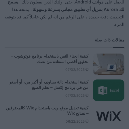
للعمل على هواتف Android. حتى أولئك الذين يفعلون ذلك:
يسمح
لك Aurora بتنزيل أي تطبيق مجاني بسرعة وسهولة
. يمنحه هذا
التحديث دفعة جديدة ، على الرغم من أنه لم يكن عاجلاً كما قد يتوقعه
المرء.
مقالات ذات صلة
كيفية انحناء النص باستخدام برنامج فوتوشوب –
تحقيق أقصى استفادة من نصك
07/02/2025
كيفية استخدام دالة يساوي، أو أكبر من، أو أصغر
من في برنامج إكسل – تعلم الصيغ
07/02/2025
كيفية تعديل موقع ويب باستخدام Wix كالمحترفين
– نصائح Wix
06/22/2025