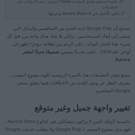
كيفية استخدام تطبيق المواعدة Tinder كزوجين – تعدد الزوجات على
التطبيقات
باقي الأخبار في Aurora Store 4 وتنزيلها
صحيح أن Google Play لديه العديد من المنافسين والبدائل التي
تسعى إلى إبعاد المستخدمين ، ولكن بلا شك هناك واحد يبرز قبل كل
شيء. هذا الخيار السائد ، على الرغم من إطلاقه مؤخرًا (ظهر في
أواخر عام 2019) ، تلقى تحديثًا يتضمن
تصميمًا جديدًا لمتجر
.
Aurora
يتمتع متجر التطبيقات هذا بالميزة الرئيسية لكونه مفتوح المصدر ،
بصرف النظر عن وجود العديد من الاختلافات فيما يتعلق بمتجر
Google المخضرم.
تغيير واجهة جميل وغير متوقع
بالنسبة لأولئك الذين لا يزالون متشككين في كتالوج Aurora Store ،
فهو بديل مفتوح المصدر لـ Google Play ولا يتطلب خدمات Google