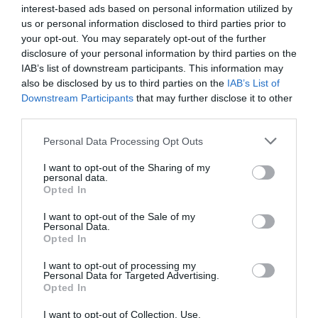
interest-based ads based on personal information utilized by
وتنزيلها
us or personal information disclosed to third parties prior to
your opt-out. You may separately opt-out of the further
بصرف النظر عن كل هذا التغيير في جماليات الإغراء ، لم تكن هناك
disclosure of your personal information by third parties on the
IAB’s list of downstream participants. This information may
فقط تلك التعديلات. سجل التغيير الكامل لـ Aurora Store v4.0.2
also be disclosed by us to third parties on the
IAB’s List of
هو كما يلي:
Downstream Participants
that may further disclose it to other
third parties.
واجهة برمجة تطبيقات GPlay الجديدة
Personal Data Processing Opt Outs
واجهة مستخدم جديدة محسنة
I want to opt-out of the Sharing of my
أفضل أدوات تثبيت التطبيق
personal data.
Opted In
محرك الموضوع
الاصلاحات والتحسينات
I want to opt-out of the Sale of my
Personal Data.
Opted In
I want to opt-out of processing my
Personal Data for Targeted Advertising.
Opted In
I want to opt-out of Collection, Use,