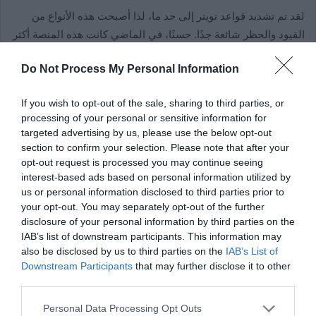
لقد تم تشديد قواعد تويتر إلى حد ما، لذا أصبحت هذه الأنواع من
القيود والحظر شائعة جدًا. حسنًا، في الماضي كانت هذه المنصة أكثر
مرونة قليلًا فيما يتعلق بالمفردات التي يمكن لمستخدميها
Do Not Process My Personal Information
استخدامها، ولكن الآن،
يتم اكتشاف بعض الكلمات المحددة بسرعة
على أنها مسيئة
. الاحتمال الآخر هو أن حسابك الخاص به حظر يمنعك
If you wish to opt-out of the sale, sharing to third parties, or
من التعليق على منشورات الآخرين.
processing of your personal or sensitive information for
targeted advertising by us, please use the below opt-out
ولا يجوز القيام بذلك في رسائلك الخاصة
section to confirm your selection. Please note that after your
opt-out request is processed you may continue seeing
من ناحية أخرى، لا يتوفر خيار اقتباس التعليقات أو التعليق على
interest-based ads based on personal information utilized by
التغريدات التي قمت بإعادتها. حسنًا، إذا حاولت التعليق على إعادة
us or personal information disclosed to third parties prior to
your opt-out. You may separately opt-out of the further
التغريدة،
فستظهر رسالة رد
تجاه الشخص الذي قام بالتغريدة في
disclosure of your personal information by third parties on the
المقام الأول. وبذلك تكون قد قمت بالرد على حساب آخر، وفي حال
IAB’s list of downstream participants. This information may
حاول أحد المتابعين الرد على إعادة تغريدك، فسيظهر هذا التعليق في
also be disclosed by us to third parties on the
IAB’s List of
المنشور الأصلي، أي في حساب الشخص الذي قام بالتغريد في
Downstream Participants
that may further disclose it to other
third parties.
البداية.
Personal Data Processing Opt Outs