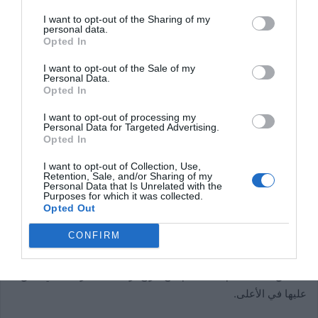
كم عدد الأحرف التي لديك لكتابة
I want to opt-out of the Sharing of my
تعليق على إعادة التغريد؟
personal data.
Opted In
بشكل عام، كان لدى تويتر دائمًا قيود تتمثل في أن التغريدة يمكن أن
I want to opt-out of the Sale of my
Personal Data.
تحتوي على 140 حرفًا فقط. ومع ذلك، في الآونة الأخيرة، تم تخفيف
Opted In
هذا القيد
وزاد إلى 250 حرفًا
. مما يعني مساحة أكبر لتتمكن من
I want to opt-out of processing my
كتابة رسالة في إعادة التغريد.
Personal Data for Targeted Advertising.
Opted In
كيف يمكنك التعليق على إعادة التغريد
I want to opt-out of Collection, Use,
Retention, Sale, and/or Sharing of my
على جهاز Android؟
Personal Data that Is Unrelated with the
Purposes for which it was collected.
Opted Out
للتعليق على إعادة التغريدة، يجب عليك تسجيل الدخول
إلى حسابك
CONFIRM
على تويتر
والبحث عن إعادة التغريدة التي تريد التعليق عليها. بمجرد
العثور عليه، يجب عليك
النقر على البالون
الذي يسمح لك بالكتابة أو
التعليق. عند القيام بذلك، يتم فتح مربع ترى فيه التغريدة التي تعلق
عليها في الأعلى.