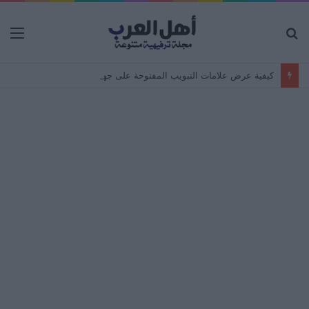
بحث
الق
عن
كيفية عرض علامات التبويب المفتوحة على جهاز Android من جهاز كمبيوتر – مزامنة المتصفح