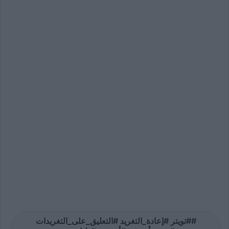
#تويتر #إعادة_التغريد #التعليق_على_التغريدات