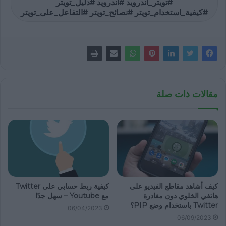
#تويتر_أندرويد #أندرويد #دليل_تويتر
#كيفية_استخدام_تويتر #نصائح_تويتر #التفاعل_على_تويتر
مقالات ذات صلة
كيف أشاهد مقاطع الفيديو على
كيفية ربط حسابي على Twitter
هاتفي الخلوي دون مغادرة
مع Youtube – سهل جدًا
Twitter باستخدام وضع PIP؟
06/04/2023
06/09/2023