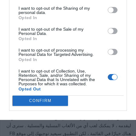
من داخل تطبيق Facebook . إذا كنت ترغب في تعديل “اختصارات
I want to opt-out of the Sharing of my
الخصوصية” ، فسيقوم البرنامج بإعادة توجيهك إلى موقع
personal data.
Opted In
المستعرض.
I want to opt-out of the Sale of my
Personal Data.
يحتوي FB على عدد كبير من الأدوات لمنع استخراج بياناتك من قبل
Opted In
أي أطراف ثالثة. ضمن القسم الذي يحمل عنوان “من يمكنه مشاهدة
عناصري” ، غيّر جمهور مشاركاتك المستقبلية وأخفي ما تشاركه من
I want to opt-out of processing my
Personal Data for Targeted Advertising.
أشخاص محددين.
Opted In
I want to opt-out of Collection, Use,
يمكنك أيضًا تغيير إعدادات بريدك الإلكتروني وعنوانك ورقم هاتفك
Retention, Sale, and/or Sharing of my
Personal Data that Is Unrelated with the
حتى لا يتمكن أي شخص من العثور على حسابك من خلال البحث. لا
Purposes for which it was collected.
تنس أن تحد من رؤية ملفك الشخصي أيضًا.
Opted Out
CONFIRM
لا توجد ألعاب على تطبيق الكمبيوتر
في حين أن إصدار الكمبيوتر الشخصي من Facebook لديه الكثير
ليقدمه ، لا يمكنك لعب أي من الألعاب المسلية والمسلية . سترى أن
هناك خيارًا في القائمة ، لكن التطبيق سيعيد توجيهك إلى موقع FB