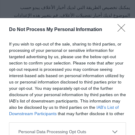
يمكنك تخصيص الطريقة التي لديك أخبار الأعلاف يبدو حسب
الموضوع لديك أخبار تفضيلات الأعلاف. قم بتغيير هذه الإعدادات
اعتمادًا على الأصدقاء الذين تريد رؤيتهم أعلى مخططك
Do Not Process My Personal Information
الزمني عندما تظهر الصور وانقر على الملفات الشخصية التي تريد
سماع المزيد منها.
If you wish to opt-out of the sale, sharing to third parties, or
processing of your personal or sensitive information for
targeted advertising by us, please use the below opt-out
اقرأ أيضاً :
كيف تحذف مقطع فيديو لا يبدو جيدًا أو لا يعجبك؟
section to confirm your selection. Please note that after your
opt-out request is processed you may continue seeing
سيوصي التطبيق بمقاطع فيديو ومقاطع إخبارية لك فقط. يمكنك
interest-based ads based on personal information utilized by
us or personal information disclosed to third parties prior to
التفاعل من خلال إضافة التعليقات أو الرد على المنشورات
your opt-out. You may separately opt-out of the further
والوسائط عن طريق الإعجاب أو المحبة أو الضحك أو البكاء أو التعبير
disclosure of your personal information by third parties on the
عن الغضب من خلال زر الرموز التعبيرية.
IAB’s list of downstream participants. This information may
also be disclosed by us to third parties on the
IAB’s List of
Downstream Participants
that may further disclose it to other
تحكم في خصوصيتك
third parties.
إذا كنت قلقًا بشأن الخصوصية ، فيمكنك تغيير الإعدادات الافتراضية
Personal Data Processing Opt Outs