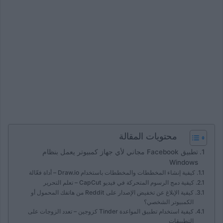
محتويات المقالة
تطبيق Facebook مجاني لأي جهاز كمبيوتر يعمل بنظام
Windows
كيفية إنشاء المخططات والمخططات باستخدام Draw.io – أداة فعّالة
كيفية دمج الرسوم المتحركة في فيديو CapCut – تعلم التحرير
كيفية الإبلاغ عن تخفيض الإصدار على Reddit من هاتفك المحمول أو
الكمبيوتر الشخصي؟
كيفية استخدام تطبيق المواعدة Tinder كزوجين – تعدد الزوجات على
التطبيقات