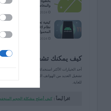
بخطوة: دليل شامل مع النصائح
والمخاطر
12/02/2024
كيفية تعطيل خيارات المطور على
نظام Android – قم بتكوين هاتفك
المحمول
11/22/2024
كيف يمكنك تشغيل هاتفك الخلوي
أحد الخيارات الأكثر استخدامًا من قبل المستخدمين
لتش
تشغيل العديد من الهواتف المحمولة ميكانيكيًا بمجرد تو
للغاية.
اقرأ أيضاً :
كيف أصلح مشكلة الحجم المنخفض على