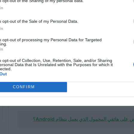
o opt-out of the Sharing of my personal data.
الموسيقى باستخدام الإيماءات على
أندرويد
In
11/27/2024
o opt-out of the Sale of my Personal Data.
كيفية تعطيل المتصفح الداخلي على
In
جهاز الأندرويد الخاص بك؟ – طريقة
فعالة
to opt-out of processing my Personal Data for Targeted
ing.
11/15/2024
In
o opt-out of Collection, Use, Retention, Sale, and/or Sharing
ersonal Data that Is Unrelated with the Purposes for which it
 إذا كان الزر لا يعمل؟
lected.
Out
غيل الهاتف الخلوي إذا لم يعمل الزر
هو توصيله بالشاحن. يتم
CONFIRM
صيلها بمصدر طاقة. وبدون أدنى شك ، يعد هذا خيارًا بسيطًا
 هاتفي المحمول الذي يعمل بنظام Android؟