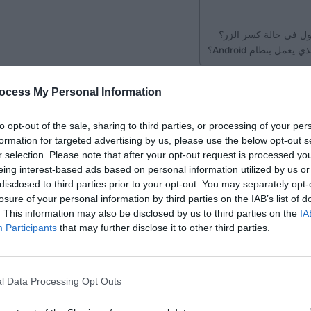
ول في حالة كسر الزر؟
ل بنظام Android؟
 الأداء الأمثل عمل العديد من المستخدمين. هذا هو السبب في
ocess My Personal Information
 كان الزر مكسورًا ،
لأنه يمثل الاتصال بالعالم الخارجي.
to opt-out of the sale, sharing to third parties, or processing of your per
اقة والجوال يعمل؟
formation for targeted advertising by us, please use the below opt-out s
r selection. Please note that after your opt-out request is processed y
eing interest-based ads based on personal information utilized by us or
 أشخاص أكفاء يمكنهم إصلاح هاتفك الخلوي بسرعة واحترافية.
disclosed to third parties prior to your opt-out. You may separately opt-
losure of your personal information by third parties on the IAB’s list of
لحالات أكثر من مجرد وسيلة اتصال ، حيث إنه أيضًا أداة عمل
. This information may also be disclosed by us to third parties on the
IA
قاية هي أفضل نصيحة موجودة
.
Participants
that may further disclose it to other third parties.
l Data Processing Opt Outs
لا تلمس الشاشة بعد الآن! تحكم في