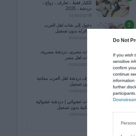
للكبار فقط ، تعارف ، زواج ،
دردشة ، 2025
07/30/2021
دخول إلى شات اهل العرب
كزائر/ه بدون تسجيل
01/05/2020
Do Not Pr
شات مصرى، دردشة مصرية،
If you wish 
شات اهل مصر
sensitive in
01/25/2020
confirm you
continue se
غرف دردشة اهل العرب مجانية
information 
بدون تسجيل
further disc
01/05/2020
participants
Downstream 
شات عشوائي | دردشة عشوائية
مجانية بدون تسجيل
01/07/2020
Persona