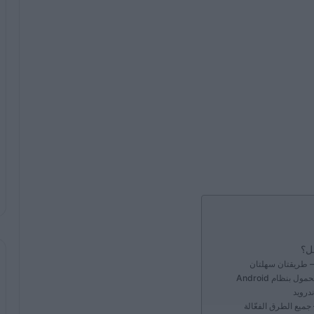
مل؟
درويد