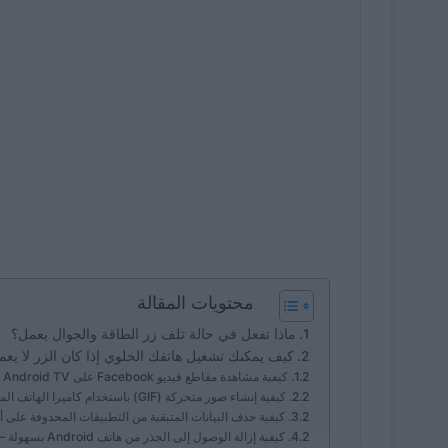
محتويات المقالة
ماذا تفعل في حالة تلف زر الطاقة والجوال يعمل؟
كيف يمكنك تشغيل هاتفك الخلوي إذا كان الزر لا يع
كيفية مشاهدة مقاطع فيديو Facebook على Android TV – طريقتان سهلتان
كيفية إنشاء صور متحركة (GIF) باستخدام كاميرا الهاتف المحمول بنظام Android
كيفية حذف البيانات المتبقية من التطبيقات المحذوفة على أن
كيفية إزالة الوصول إلى الجذر من هاتف Android بسهولة – جميع الطرق الفعّالة