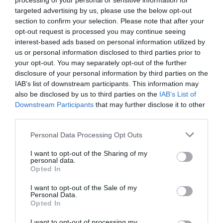
processing of your personal or sensitive information for
للحصول على صلصة أخف وزنا وأكثر نقاء ، ما عليك سوى
targeted advertising by us, please use the below opt-out
استبدال جزء من الدقيق بنشا الذرة. يعتمد على الذوق الشخصي
section to confirm your selection. Please note that after your
حيث يمكن استبداله بالثلث أو النصف. إذا كانت الصلصة كثيفة
opt-out request is processed you may continue seeing
interest-based ads based on personal information utilized by
عن طريق الخطأ ، فيجب إضافتها ببطء إلى الحليب المغلي.
us or personal information disclosed to third parties prior to
your opt-out. You may separately opt-out of the further
احتياطات الحفظ ومشتقات صلصة
disclosure of your personal information by third parties on the
IAB’s list of downstream participants. This information may
البشاميل
also be disclosed by us to third parties on the
IAB’s List of
Downstream Participants
that may further disclose it to other
يجب تقديم صلصة البشاميل على الفور لمنع تكوّن قشرة على
third parties.
سطحها عندما تبرد. إذا كنت ترغب في الاحتفاظ ببضع ساعات ،
قم بإذابة ملعقة كبيرة من الزبدة على السطح دون الخلط.
Personal Data Processing Opt Outs
I want to opt-out of the Sharing of my
personal data.
اقرأ أيضاً :
9 بيضة خلية بيض الفصح وصفات ليقضوا
Opted In
I want to opt-out of the Sale of my
هناك نصائح عملية لعمل صلصة بشاميل سريعة. يذوب البعض
Personal Data.
Opted In
الزبدة في الميكروويف (بضع ثوان) قبل إضافة الدقيق. يجب أن
يخلط جيدا ثم يوضع في الميكروويف لمدة دقيقة على نار
I want to opt-out of processing my