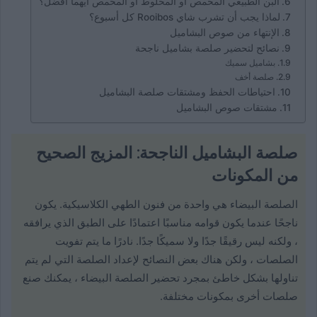
البن الطبيعي المحمص أو المخلوط أو المحمص أيهما أفضل؟
لماذا يجب أن تشرب شاي Rooibos كل أسبوع؟
الإنتهاء من صوص البشاميل
نصائح لتحضير صلصة بشاميل ناجحة
بشاميل سميك
صلصة أخف
احتياطات الحفظ ومشتقات صلصة البشاميل
مشتقات صوص البشاميل
صلصة البشاميل الناجحة: المزيج الصحيح
من المكونات
الصلصة البيضاء هي واحدة من فنون الطهي الكلاسيكية. يكون
ناجحًا عندما يكون قوامه مناسبًا اعتمادًا على الطبق الذي يرافقه
، ولكنه ليس رقيقًا جدًا ولا سميكًا جدًا. نادرًا ما يتم تفويت
الصلصات ، ولكن هناك بعض النصائح لإعداد الصلصة التي لم يتم
تناولها بشكل خاطئ بمجرد تحضير الصلصة البيضاء ، يمكنك صنع
صلصات أخرى بمكونات مختلفة.