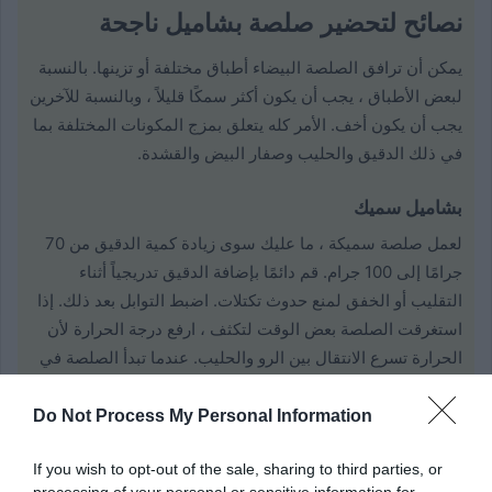
نصائح لتحضير صلصة بشاميل ناجحة
يمكن أن ترافق الصلصة البيضاء أطباق مختلفة أو تزينها. بالنسبة
لبعض الأطباق ، يجب أن يكون أكثر سمكًا قليلاً ، وبالنسبة للآخرين
يجب أن يكون أخف. الأمر كله يتعلق بمزج المكونات المختلفة بما
في ذلك الدقيق والحليب وصفار البيض والقشدة.
بشاميل سميك
لعمل صلصة سميكة ، ما عليك سوى زيادة كمية الدقيق من 70
جرامًا إلى 100 جرام. قم دائمًا بإضافة الدقيق تدريجياً أثناء
التقليب أو الخفق لمنع حدوث تكتلات. اضبط التوابل بعد ذلك. إذا
استغرقت الصلصة بعض الوقت لتكثف ، ارفع درجة الحرارة لأن
الحرارة تسرع الانتقال بين الرو والحليب. عندما تبدأ الصلصة في
تحميل الجزء الخلفي من الملعقة ، تكون جاهزة لتغطية الجراتان
أو لتزيين الملفوف.
Do Not Process My Personal Information
صلصة أخف
If you wish to opt-out of the sale, sharing to third parties, or