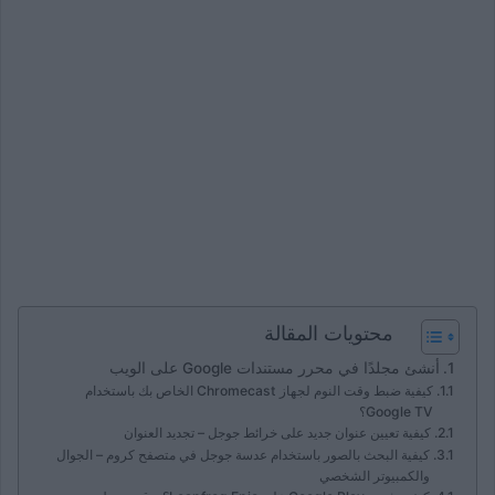
محتويات المقالة
أنشئ مجلدًا في محرر مستندات Google على الويب
كيفية ضبط وقت النوم لجهاز Chromecast الخاص بك باستخدام
Google TV؟
كيفية تعيين عنوان جديد على خرائط جوجل – تجديد العنوان
كيفية البحث بالصور باستخدام عدسة جوجل في متصفح كروم – الجوال
والكمبيوتر الشخصي