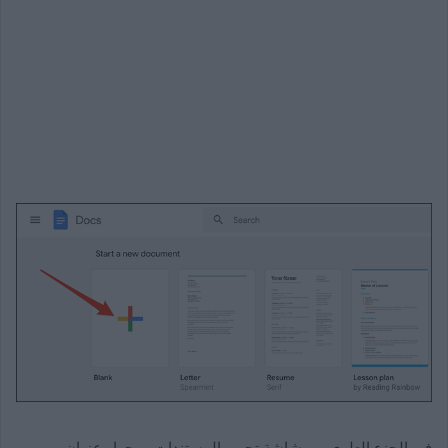
في الجزء العلوي من شاشة تحرير المستندات. وبجوار عنوان