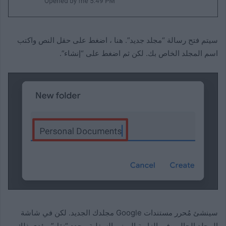
سيتم فتح رسالة “مجلد جديد”. هنا ، اضغط على حقل النص واكتب
اسم المجلد الخاص بك. لكن ثم اضغط على “إنشاء”.
سينشئ مُحرر مستندات Google مجلدك الجديد. لكن في شاشة
المجلد الحالي. في الزاوية اليمنى السفلية ، حدد “نقل”. يؤدي ذلك