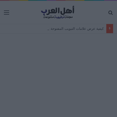
بحث
الق
عن
كيفية عرض علامات التبويب المفتوحة على جهاز Android من جهاز كمبيوتر – مزامنة المتصفح