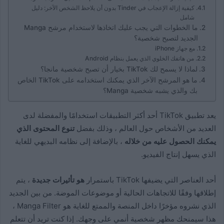
كيفية إزالة الإعجاب في Tinder بدون أن يلاحظ الشخص الآخر: دليل
شامل
ما الخطوات التي يجب عليك اتخاذها لاستخدام مرشح Manga
الجديد لتصبح شخصية؟
مع جهاز iPhone
من هاتفك الخلوي الذي يعمل بنظام Android
لماذا لا يسمح لك TikTok بخيار أن تصبح شخصية مانجا؟
ما هو المرشح الآخر الذي يمكنك استخدامه على TikTok الخاص
بك والذي يشبه شخصية Manga؟
يعد تطبيق TikTok أحد أكثر التطبيقات استخدامًا والمفضلة لدى
العديد من الأشخاص حول العالم ، وذلك بفضل
تنوع المحتوى الذي
يمكنك الحصول عليه من خلاله
، بالإضافة إلى نظامه البديهي للغاية
الذي يسهل إنتاج الفيديو.
أحد العناصر التي يضيفها TikTok باستمرار
هو تأثيرات جديدة
، يتم
إطلاقها وفقًا للاتجاهات الحالية أو موضوعات الموضة. من بين الجديد
الذي نشروه مؤخرًا داخل المنصة والممتع للغاية هو Manga Filter ،
هذا سيمنحك مظهر شخصية أنمي على وجهك. إذا كنت تريد أن تتعلم