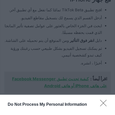
افتح تطبيق TikTok Beta تمامًا كما تفعل مع أي تطبيق آخر.
أدخل القسم الذي يسمح لك بتسجيل مقاطع الفيديو.
ابحث في الجزء الخاص بالعثور على عوامل تصفية تأثير المانجا
الذي قمت بحفظه مسبقًا.
دايل
انقر فوق التأثير
ومن المتوقع أن يتم تحميله على الشاشة.
ثم يمكنك تسجيل الفيديو بشكل طبيعي حسب رغبتك ورؤية
كيف تبدو كشخصية أنيمي.
أخيرًا ، انشره.
اقرأ أيضاً :
كيفية تحديث تطبيق Facebook Messenger
على هاتف iPhone أو هاتف Android
من هاتفك الخلوي الذي يعمل بنظام
Do Not Process My Personal Information
Android