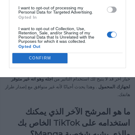
I want to opt-out of processing my
تصبح شخصية مانجا؟
Personal Data for Targeted Advertising.
Opted In
أحد عيوب TikTok من بين جميع وظائفه العظيمة هو أنه عادة ما
I want to opt-out of Collection, Use,
يعرض إخفاقات في بعض أدواته ، في قسم
التأثيرات هو المكان الذي
Retention, Sale, and/or Sharing of my
Personal Data that Is Unrelated with the
قدم فيه معظم الأخطاء.
Purposes for which it was collected.
Opted Out
في حالة استخدام هذا التأثير لتصبح شخصية مانجا . فقد تعاني من
CONFIRM
تعثر حركة الدمية لأنها تستخدم الكثير من البيانات على الهواتف.
بالإضافة إلى أنك قد تواجه أن الفيديو لا يبدو من أفضل جودة. هناك
خيار آخر قد لا يتيح لك استخدام التأثير من
أجله وهو أنه غير متوفر
لجهازك المحمول
. وهذا يحدث أحيانًا لأنه غير متوافق مع إصدار طراز
هاتفك.
ما هو المرشح الآخر الذي يمكنك
استخدامه على TikTok الخاص بك
والذي يشبه شخصية Manga؟