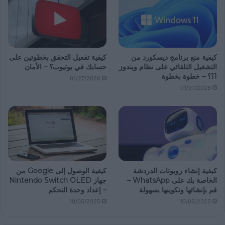
كيفية منع برنامج ديسكورد من
كيفية تفعيل التحقق بخطوتين على
التشغيل التلقائي على نظام ويندوز
حسابك في يوتيوب؟ – الأمان
11؟ – خطوة بخطوة
01/27/2026
01/27/2026
كيفية إنشاء روبوتات الدردشة
كيفية الوصول إلى Google من
الخاصة بك على WhatsApp –
جهاز Nintendo Switch OLED
قم بإنشائها وتكوينها بسهولة
– إعداد وحدة التحكم
10/05/2025
10/05/2025