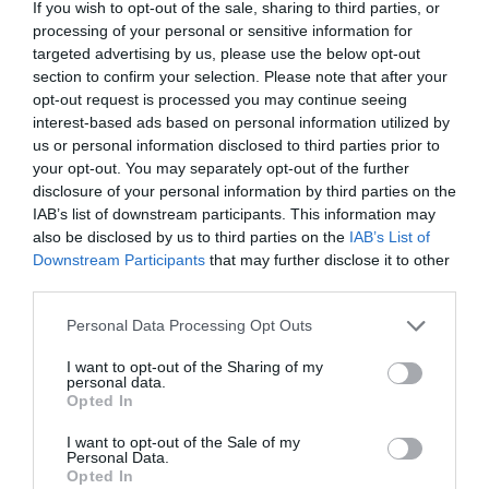
If you wish to opt-out of the sale, sharing to third parties, or
TikTok هو
تطبيق له نفس نظام التشغيل
على كل من الأجهزة التي
processing of your personal or sensitive information for
تستخدم Android وتلك التي لديها IOS ، لذلك ، عند عرض المحتوى
targeted advertising by us, please use the below opt-out
أو إنشاء مقاطع فيديو TikTok ، ستكون الإجراءات نفسها في كل
section to confirm your selection. Please note that after your
opt-out request is processed you may continue seeing
شيء. ما قد يختلف قليلاً هو جودة دقة الفيديو والسرعة التي يعمل
interest-based ads based on personal information utilized by
بها التطبيق ، في هذه الحالة يمكن أن يعمل iPhone بشكل أفضل
us or personal information disclosed to third parties prior to
قليلاً مقارنة بالأجهزة الأخرى.
your opt-out. You may separately opt-out of the further
disclosure of your personal information by third parties on the
IAB’s list of downstream participants. This information may
also be disclosed by us to third parties on the
IAB’s List of
Downstream Participants
that may further disclose it to other
third parties.
Personal Data Processing Opt Outs
I want to opt-out of the Sharing of my
personal data.
Opted In
I want to opt-out of the Sale of my
Personal Data.
Opted In
لماذا لا يسمح لك TikTok بخيار أن