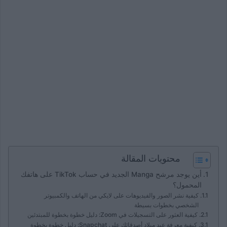
محتويات المقالة
أين يوجد مرشح Manga الجديد في حساب TikTok على هاتفك
المحمول؟
كيفية نشر الصور والفيديوهات على لايكي من الهاتف والكمبيوتر
الشخصي بخطوات بسيطة
كيفية العثور على التسجيلات في Zoom: دليل خطوة بخطوة للمبتدئين
كيفية معرفة عيد ميلاد أصدقائك على Snapchat: دليل خطوة بخطوة