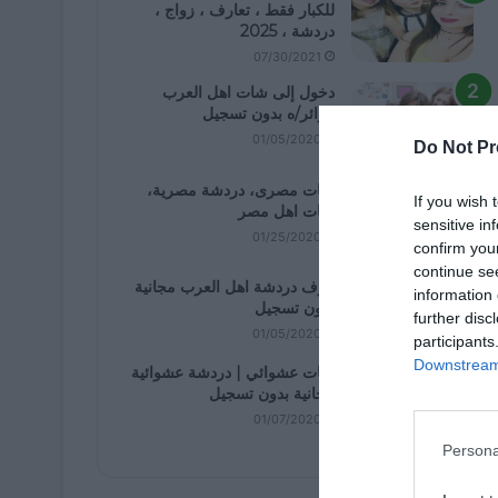
للكبار فقط ، تعارف ، زواج ،
دردشة ، 2025
07/30/2021
دخول إلى شات اهل العرب
كزائر/ه بدون تسجيل
01/05/2020
Do Not Pr
شات مصرى، دردشة مصرية،
If you wish 
شات اهل مصر
sensitive in
01/25/2020
confirm you
continue se
غرف دردشة اهل العرب مجانية
information 
بدون تسجيل
further disc
01/05/2020
participants
Downstream 
شات عشوائي | دردشة عشوائية
مجانية بدون تسجيل
01/07/2020
Persona