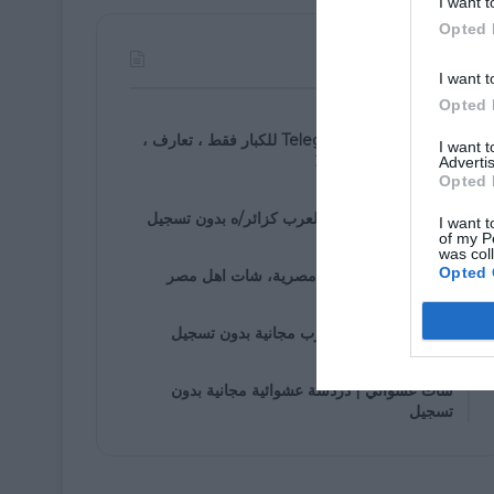
I want t
Opted 
الأكثر مشاهدة
I want t
Opted 
07/30/2021
روابط مجموعة Telegram للكبار فقط ، تعارف ،
I want 
زواج ، دردشة ، 2025
Advertis
Opted 
01/05/2020
دخول إلى شات اهل العرب كزائر/ه بدون تسجيل
I want t
of my P
was col
01/25/2020
Opted 
شات مصرى، دردشة مصرية، شات اهل مصر
01/05/2020
غرف دردشة اهل العرب مجانية بدون تسجيل
01/07/2020
شات عشوائي | دردشة عشوائية مجانية بدون
تسجيل