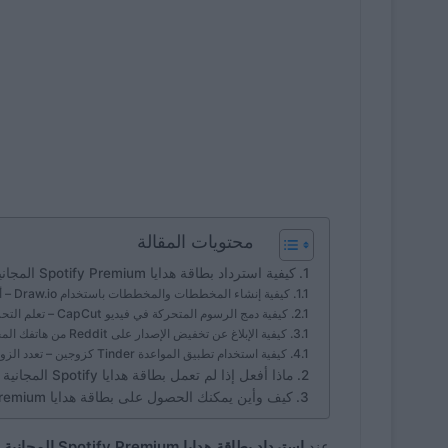
محتويات المقالة
كيفية استرداد بطاقة هدايا Spotify Premium المجانية؟
كيفية إنشاء المخططات والمخططات باستخدام Draw.io – أداة فعّالة
كيفية دمج الرسوم المتحركة في فيديو CapCut – تعلم التحرير
كيفية الإبلاغ عن تخفيض الإصدار على Reddit من هاتفك المحمول أو الكمبيوتر الشخصي؟
كيفية استخدام تطبيق المواعدة Tinder كزوجين – تعدد الزوجات على التطبيقات
ماذا أفعل إذا لم تعمل بطاقة هدايا Spotify المجانية الخاصة بي؟
كيف وأين يمكنك الحصول على بطاقة هدايا Spotify Premium؟
عند
استرداد بطاقة هدايا Spotify Premium المجانية