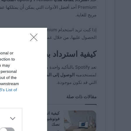
مريح للغاية.
إذا كنت تريد استخدام Spotify Premium مجانًا، فهنا نقدم لك الحل؛ يتعلق الأمر باسترداد
الحصول عليها، من خلال عملية بسيطة للغاية داخل التطب
كيفية استرداد بطاقة هدايا Spotify Premium المجانية؟
sonal or
ection to
ou may
تعد Spotify بالتأكيد واحدة من أفضل منصات الم
 personal
لمستخدميه
الوصول إلى الموسيقى عالية الجودة
، ويم
out of the
التي قد تكون موجودة.
 downstream
B’s List of
مقالات ذات صلة
كيفية انحناء النص باستخدام برنامج
فوتوشوب – تحقيق أقصى استفادة م
نصك