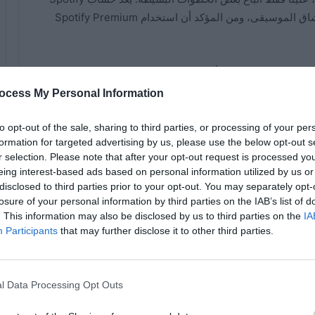
Premium أحد أفضل الأدوات التي يمكن أن يمتلكها عشاق الموسيقى، ومن المؤكد أن استخدام Spotify Premium
بطاقة هدايا مجانية
يمكنك
يق. تابع القراءة للتعرف على هذه البطاقات وكيفية استردادها.
ocess My Personal Information
to opt-out of the sale, sharing to third parties, or processing of your per
formation for targeted advertising by us, please use the below opt-out s
r selection. Please note that after your opt-out request is processed y
وسيقى المتوفرة اليوم. إنه تطبيق سهل الاستخدام يتيح
eing interest-based ads based on personal information utilized by us or
كنهم الوصول إلى عدد لا يحصى من الفنانين والأنواع الموسيقية
disclosed to third parties prior to your opt-out. You may separately opt-
losure of your personal information by third parties on the IAB’s list of
. This information may also be disclosed by us to third parties on the
IA
Participants
that may further disclose it to other third parties.
كيفية استخدام دالة يساوي، أو أكبر
ن
من، أو أصغر من في برنامج إكسل –
l Data Processing Opt Outs
تعلم الصيغ