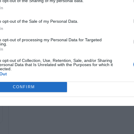
o opt-out of the Sharing of my personal data.
07/02/2025
In
ب باستخدام Wix
كيفية إضافة فرش جديدة إلى
مجموعتك في برنامج Adobe
o opt-out of the Sale of my Personal Data.
Photoshop؟
In
06/15/2025
to opt-out of processing my Personal Data for Targeted
ing.
In
 إلى مجانية ومدفوعة أو مميزة؛ أولها هو ببساطة الوصول إلى
o opt-out of Collection, Use, Retention, Sale, and/or Sharing
ه العديد من القيود على المستخدمين، وفي بعض الأحيان يكون
ersonal Data that Is Unrelated with the Purposes for which it
lected.
Out
CONFIRM
 لضريبة القيمة المضافة في إكسيل خطوة بخطوة