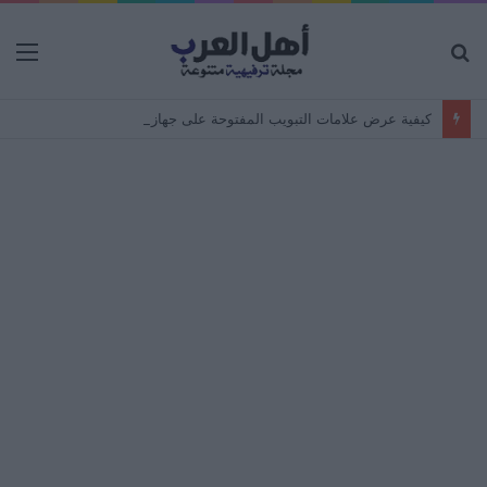
بحث
الق
عن
كيفية عرض علامات التبويب المفتوحة على جهاز Android من جهاز كمبيوتر – مزامنة المتصفح