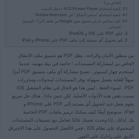
الخاص بي؟
كيفية استخدام ACE Stream Player – دليل التثبيت
كيفية استخدام “منشئ الشكل” في Adobe Illustrator؟
كيف يمكنني عرض محتوى صور Google من هاتف آخر؟ – الوصول
المجاني
علق PDF على iOS و iPadOS
قم بتحويل أي مستند إلى ملف PDF على iPhone و iPad
من منظور الأمان والراحة ، يظل PDF هو تنسيق ملف الانتقال
الخاص بي لمشاركة المستندات ؛ خاصة في بيئة مهنية. عندما
أستخدم جهاز كمبيوتر ، تصبح مشاركة أي ملف بتنسيق PDF أمرًا
سهلاً للغاية بفضل سهولة توفر المستندات لمحولات ومحررات
PDF . لسوء الحظ ، ليس هذا هو الحال في نظام التشغيل iOS
بسبب نقص هذه الأدوات الأصلية. لكن خمن ماذا ، هناك حل سريع
يقوم بعمل جيد لتحويل أي مستند إلى PDF على iPhone و
iPad. سنوضح أيضًا كيف يمكنك ترميز ملفات PDF الخاصة
بك. لذلك ، إذا وجدت نفسك غالبًا تتعامل مع تنسيقات المستندات
المحمولة على نظام iOS ، فمن الأفضل الحصول على هذا الاختراق
الأنيق على رادارك على الفور.