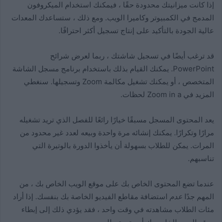
إذا كانت ميزانيتك محدودة حقًا ، فيمكنك استخدام الميكروفون
المدمج في الكمبيوتر وكاميرا الويب. ومع ذلك ، ستساعدك المعدات
عالية الجودة بالتأكيد على إنتاج تسجيل أكثر احترافًا.
قد ترغب أيضًا في تسجيل شاشتك ، ربما لعرض شرائح
PowerPoint. يمكنك القيام بذلك باستخدام برنامج مسجل الشاشة
المتخصص ، أو يمكنك تشغيل مكالمة Zoom وتسجيلها. سنغطي
المزيد في Zoom in a لحظات.
يعد المحتوى المسجل مسبقًا خيارًا رائعًا للفصل الذي تريد تشغيله
مرارًا وتكرارًا. يمكنك إنشائه مرة واحدة وبيعه لعدد غير محدود من
المرات. يمكن للطلاب بسهولة أن يأخذوا الدورة بالوتيرة التي
تناسبهم.
عندما تضع المحتوى الخاص بك على موقع الويب الخاص بك ، من
المهم جدًا
عدم
استضافة مقاطع الفيديو الخاصة بك بنفسك. إذا أراد
مئات الطلاب مشاهدته في وقت واحد ، فقد يؤدي ذلك إلى إبطاء