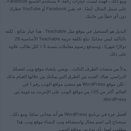
ومع ذلك ، فهذه ليست خيارات رائعة. لا يستخدم الجميع Facebook ،
على سبيل المثال. أيضًا ، قد يقرر Facebook أو YouTube حظرك
دون أي خطأ من جانبك.
البديل هو التسجيل في موقع مثل Teachable . هذا خيار شائع ، لكنه
بالتأكيد ليس مجانيًا. تبلغ تكلفة حزمة Teachable الأساسية 29
دولارًا شهريًا ، وستدفع رسوم معاملات بنسبة 5 ٪ لكل طالب علاوة
على ذلك.
بدلاً من منصات الطرف الثالث ، نوصي بإنشاء موقع ويب لفصلك
الدراسي. هناك العديد من الطرق التي يمكنك من خلالها القيام بذلك
، لكن موقع WordPress هو منشئ مواقع الويب رقم 1 في
العالم. أكثر من 35٪ من مواقع الويب على الإنترنت مدعومة من
WordPress.
أفضل جزء في برنامج WordPress هو أنه مجاني تمامًا. ومع ذلك ،
ستحتاج إلى اسم مجال واستضافة ويب لإنشاء موقع ويب. هذا
مطلوب لعمل أي نوع من مواقع الويب.