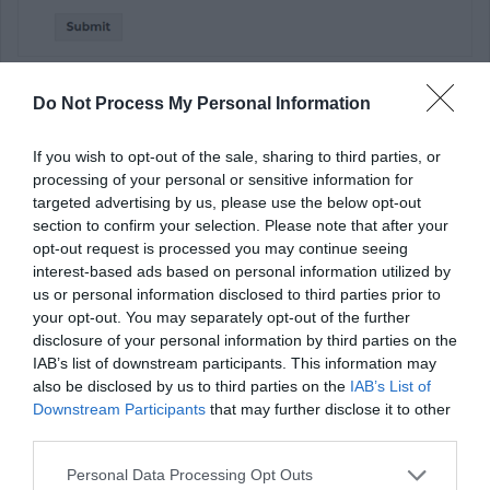
Do Not Process My Personal Information
التواصل مع طلابك في فصل دراسي افتراضي
مهما كان نوع الفصل الدراسي الذي تديره عبر الإنترنت ، ستحتاج
If you wish to opt-out of the sale, sharing to third parties, or
إلى طريقة للتواصل مع طلابك.
processing of your personal or sensitive information for
targeted advertising by us, please use the below opt-out
حتى لو كنت تدير فصلًا دراسيًا لمرة واحدة ، فستظل تريد أن تكون
section to confirm your selection. Please note that after your
opt-out request is processed you may continue seeing
قادرًا على تذكير الطلاب بحدوث ذلك. ستحتاج أيضًا إلى طريقة
interest-based ads based on personal information utilized by
للمتابعة ، بحيث يمكنك إخبارهم إذا قمت بإنشاء فصل دراسي آخر.
us or personal information disclosed to third parties prior to
your opt-out. You may separately opt-out of the further
هناك العديد من الطرق الممكنة للتواصل مع طلابك. يمكنك إرسال
disclosure of your personal information by third parties on the
IAB’s list of downstream participants. This information may
رسائل إليهم على Facebook أو WhatsApp ، على سبيل
also be disclosed by us to third parties on the
IAB’s List of
المثال. ومع ذلك ، نوصي بشدة باستخدام البريد الإلكتروني.
Downstream Participants
that may further disclose it to other
third parties.
اقرأ أيضاً :
كيف يمكن تمكين "تتبع المؤلف" في
Personal Data Processing Opt Outs