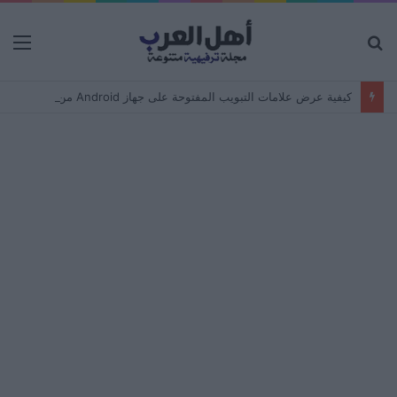
بحث
الق
عن
كيفية عرض علامات التبويب المفتوحة على جهاز Android من جهاز كمبيوتر – مزامنة المتصفح