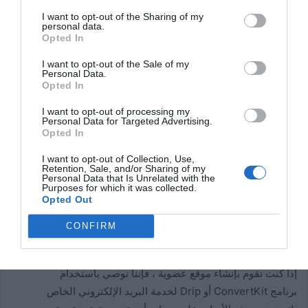
WordPress باستخدام الإضافات؟
I want to opt-out of the Sharing of my
personal data.
Opted In
لماذا ا؟ لأن كل شخص لديه بريد إلكتروني تقريبًا. أيضًا ، اعتاد معظم
الأشخاص على إعطاء عناوين بريدهم الإلكتروني عند الاشتراك في
I want to opt-out of the Sale of my
Personal Data.
أشياء عبر الإنترنت. إن مطالبتهم برقم هاتفهم المحمول أو تفاصيل
Opted In
Facebook سيؤدي إلى منع العديد من الطلاب من التسجيل.
I want to opt-out of processing my
Personal Data for Targeted Advertising.
من المهم استخدام خدمة تسويق بريد إلكتروني حسنة
Opted In
السمعة للتواصل مع طلابك. بهذه الطريقة ، يمكنك أن تكون واثقًا من
I want to opt-out of Collection, Use,
وصول رسائلك إليهم. أيضًا ، لن تسقط أي قوانين لمكافحة البريد
Retention, Sale, and/or Sharing of my
Personal Data that Is Unrelated with the
العشوائي.
Purposes for which it was collected.
Opted Out
نوصي باستخدام الاتصال المستمر . أنها توفر نسخة تجريبية مجانية
CONFIRM
ودعم ممتاز.
إذا كنت تقوم بإنشاء موقع عضوية ، فإننا نوصي باستخدام
برنامج ConvertKit أو Drip لخدمة البريد الإلكتروني الخاص