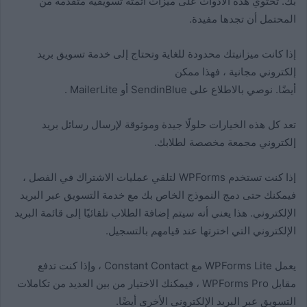
بك. تحتوي هذه الأدوات على ميزات أتمتة تسويقية متقدمة من
المحتمل أن تجدها مفيدة.
إذا كانت ميزانيتك محدودة للغاية وتحتاج إلى خدمة تسويق بريد
إلكتروني مجانية ، فهذا ممكن
أيضًا. نوصي بالاطلاع على SendinBlue أو MailerLite .
تعد كل هذه الخيارات حلولًا جيدة وموثوقة لإرسال رسائل بريد
إلكتروني مجمعة مخصصة لطلابك.
إذا كنت تستخدم WPForms لتلقي عمليات الاشتراك في الفصل ،
فيمكنك حتى دمج النموذج الخاص بك مع خدمة التسويق عبر البريد
الإلكتروني. هذا يعني أنه سيتم إضافة الطلاب تلقائيًا إلى قائمة البريد
الإلكتروني التي اخترتها عند قيامهم بالتسجيل.
يعمل WPForms Lite مع Constant Contact ، وإذا كنت تدفع
مقابل WPForms Pro ، فيمكنك الاختيار من بين العديد من تكاملات
التسويق عبر البريد الإلكتروني الأخرى أيضًا.