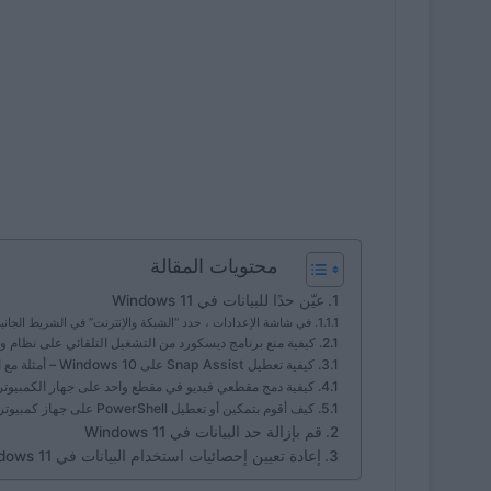
محتويات المقالة
عيّن حدًا للبيانات في Windows 11
في شاشة الإعدادات ، حدد “الشبكة والإنترنت” في الشريط الجانب
كيفية منع برنامج ديسكورد من التشغيل التلقائي على نظام ويندوز 11؟ – خطوة
كيفية تعطيل Snap Assist على Windows 10 – أمثلة مع الصور
كيفية دمج مقطعي فيديو في مقطع واحد على جهاز الكمبيوتر الذي يعمل بنظام s 11
كيف أقوم بتمكين أو تعطيل PowerShell على جهاز كمبيوتر يعمل بنظام Windows 11؟ – الإعدادات
قم بإزالة حد البيانات في Windows 11
إعادة تعيين إحصائيات استخدام البيانات في Windows 11