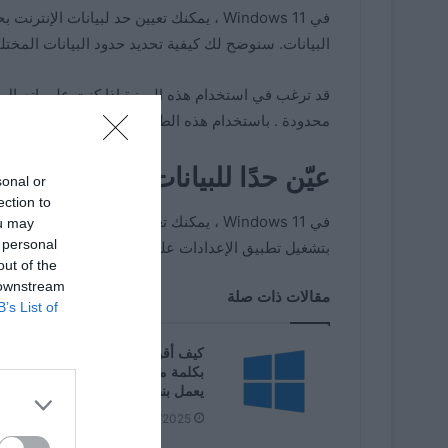
في Windows 11 ، يمكنك تعيين حد لبيانات ا
البيانات. سنوضح لك كيفية تحديد حدود البيانات المختلفة على 
قد ترغب في استخدام هذه الميزة إذا كنت على اتصال م
محدودة . باستخدام هذه الطريقة ، ستعرف متى توشك 
عيّن حدًا للبيانات في Windows 11
sonal or
ection to
ou may
 personal
بتشغيل تطبيق الإعدادات على جهاز الكمبيوتر الخاص بك. للقي
out of the
 downstream
مقالات ذات صلة
B’s List of
كيف أقوم بحماية ملفات 
بكلمة مرور عند استخدام جهاز كمبيو
يعمل بنظام Windows 11؟
09/06/2025