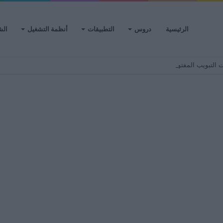
الرئيسية
دروس
التطبيقات
أنظمة التشغيل
الش
حة على جهاز Android من جهاز كمبيوتر – مزامنة المتصفح