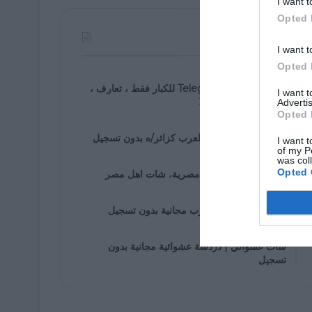
I want t
Opted 
الأكثر مشاهدة
I want t
Opted 
07/30/2021
روابط مجموعة Telegram للكبار فقط ، تعارف ،
I want 
زواج ، دردشة ، 2025
Advertis
Opted 
01/05/2020
دخول إلى شات اهل العرب كزائر/ه بدون تسجيل
I want t
of my P
was col
01/25/2020
Opted 
شات مصرى، دردشة مصرية، شات اهل مصر
01/05/2020
غرف دردشة اهل العرب مجانية بدون تسجيل
01/07/2020
شات عشوائي | دردشة عشوائية مجانية بدون
تسجيل