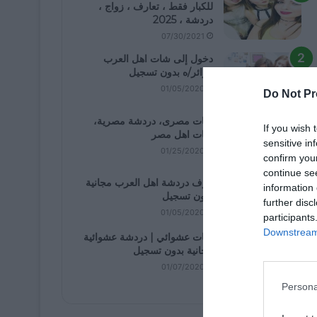
للكبار فقط ، تعارف ، زواج ،
دردشة ، 2025
07/30/2021
دخول إلى شات اهل العرب
كزائر/ه بدون تسجيل
01/05/2020
Do Not Pr
شات مصرى، دردشة مصرية،
If you wish 
شات اهل مصر
sensitive in
01/25/2020
confirm you
continue se
غرف دردشة اهل العرب مجانية
information 
بدون تسجيل
further disc
01/05/2020
participants
Downstream 
شات عشوائي | دردشة عشوائية
مجانية بدون تسجيل
01/07/2020
Persona