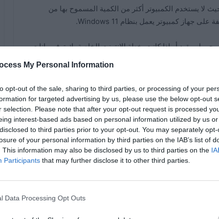
لإنترنت بحيث لا يستخدم الكمبيوتر أكثر من الكمية المسموح بها من
جهاز كمبيوتر يعمل بنظام Windows 11.
حمول مقيد أو إذا كانت خطة الإنترنت الخاصة بك توفر بيانات
على الوصول إلى حد البيانات المسموح به.
ocess My Personal Information
to opt-out of the sale, sharing to third parties, or processing of your per
formation for targeted advertising by us, please use the below opt-out s
في Windows 11 ، يمكنك تعيين حد بيانات فردي لكل شبكة Wi-Fi. يمكنك أيضًا تعيين حد لاتصال Ethernet. للبدء ، قم
r selection. Please note that after your opt-out request is processed y
eing interest-based ads based on personal information utilized by us or
ام بذلك بسرعة ، اضغط على Windows + i.
disclosed to third parties prior to your opt-out. You may separately opt-
losure of your personal information by third parties on the IAB’s list of
. This information may also be disclosed by us to third parties on the
IA
Participants
that may further disclose it to other third parties.
Zip أو RaR
كيفية فتح عارض الصور على جهاز
تر
الكمبيوتر الذي يعمل بنظام
Windows 11 – طريقة فعالة
l Data Processing Opt Outs
09/06/2025