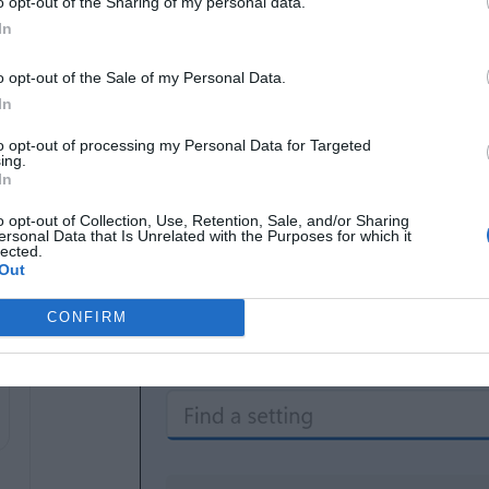
o opt-out of the Sharing of my personal data.
ة
كيفية تغيير حجم الخط ونمطه في
In
Windows 11 – العرض المخصص
05/23/2025
o opt-out of the Sale of my Personal Data.
In
 الشريط الجانبي على اليسار.
to opt-out of processing my Personal Data for Targeted
ing.
In
o opt-out of Collection, Use, Retention, Sale, and/or Sharing
ersonal Data that Is Unrelated with the Purposes for which it
lected.
Out
CONFIRM