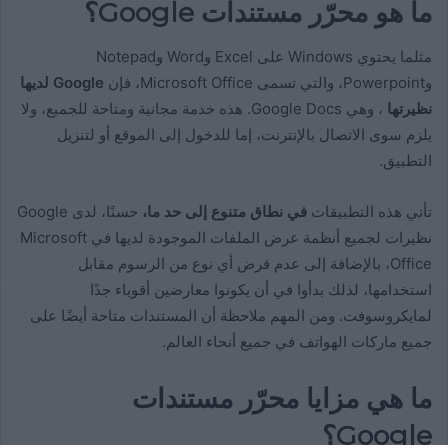
ما هو محرّر مستندات Google؟
مثلما يحتوي Windows على Excel وWord وNotepad
وPowerpoint، والتي تسمى Microsoft Office، فإن
Google لديها
نظيرتها
، وهي Google Docs. هذه خدمة مجانية ومتاحة للجميع، ولا
يلزم سوى الاتصال بالإنترنت، إما للدخول إلى الموقع أو لتنزيل
التطبيق.
تأتي هذه التطبيقات
في نطاق متنوع إلى حد ما،
حسنًا، لدى Google
نظيرات لجميع أنظمة عرض الملفات الموجودة لديها في Microsoft
Office، بالإضافة إلى عدم فرض أي نوع من الرسوم مقابل
استخدامها، لذلك بدأوا في أن يكونوا معارضين أقوياء جدًا
لمايكروسوفت. ومن المهم ملاحظة أن المستندات متاحة أيضًا على
جميع ماركات الهواتف في جميع أنحاء العالم.
ما هي مزايا محرّر مستندات
Google؟