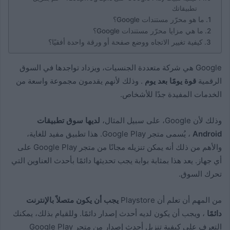
تطبيقاتك
ما هو محرّر مستندات Google؟
ما هي مزايا محرّر مستندات Google؟
كيفية تغيير الاتجاه ووضع صفحة أو ورقة واحدة أفقيًا؟
Google هي شركة متعددة الجنسيات، ويزداد تواجدها في السوق
الرقمية
قوة يومًا بعد يوم
. وذلك لأنهم يقدمون مجموعة واسعة من
الخدمات المفيدة جدًا للأشخاص.
وذلك لأن Google، على سبيل المثال،
لديها سوق تطبيقات
Android
، يُسمى متجر Google Play. هذا تطبيق مفيد للغاية،
والأهم من ذلك أنه يمكن تنزيله مجانًا من متجر Google Play على
أي جهاز. يعد هذا بمثابة بوابة يجب تحديثها دائمًا بأحدث العناوين التي
تحرك السوق.
من المهم أن تعلم أن Playstore
يجب أن يكون متصلاً بالإنترنت
دائمًا
، ويجب أن يكون لديه أحدث إصدار دائمًا. وللقيام بذلك، يمكنك
التعرف على كيفية تنزيل أحدث إصدار من متجر Google Play