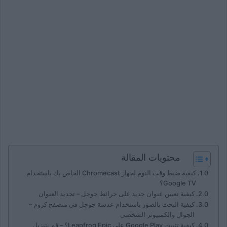
محتويات المقالة
كيفية ضبط وقت النوم لجهاز Chromecast الخاص بك باستخدام
Google TV؟
كيفية تعيين عنوان جديد على خرائط جوجل – تجديد العنوان
كيفية البحث بالصور باستخدام عدسة جوجل في متصفح كروم –
الجوال والكمبيوتر الشخصي
كيفية تثبيت Google Play على Leapfrog Epic؟ – قم بتنزيل