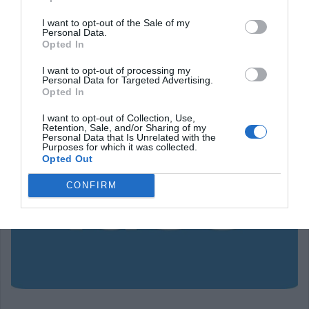
كثيرًا حيث أنه لا يتعين عليك سوى إرسال الرابط ومنح الأذونات
I want to opt-out of the Sale of my
الصحيحة للأشخاص الذين يرغبون في عرض الملف أو تحريره.
Personal Data.
Opted In
لا ينبغي أن ننسى أن Google
لا تمتلك المستندات فقط
، بل هناك
I want to opt-out of processing my
Personal Data for Targeted Advertising.
أيضًا Google Sheets، وهي خدمة محاسبية تقدمها Google وهي
Opted In
نظير لأنظمة المحاسبة Excel. هذا له نفس الصيغ وعملية مشابهة
I want to opt-out of Collection, Use,
إلى حد ما.
Retention, Sale, and/or Sharing of my
Personal Data that Is Unrelated with the
Purposes for which it was collected.
Opted Out
CONFIRM