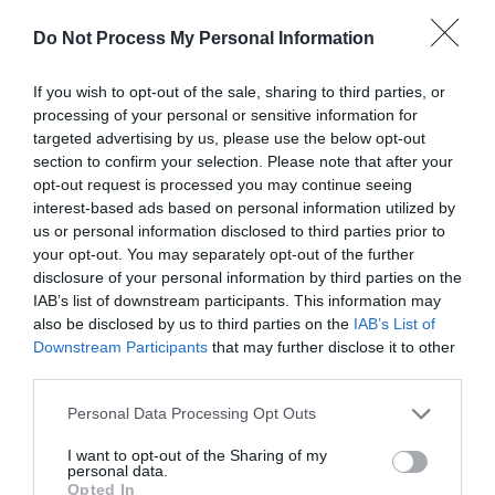
التطبيق نفسه
أخف بكثير من Office
. هذه نقطة أولى مهمة جدًا،
Do Not Process My Personal Information
لأننا نعيش في زمن أصبح فيه من المهم أكثر من أي وقت مضى أن
If you wish to opt-out of the sale, sharing to third parties, or
يكون لدينا مساحة رقمية مجانية ومفيدة، يمكنها تنفيذ المهام
processing of your personal or sensitive information for
بسهولة. كما أن واجهة المستخدم الخاصة بمحرّر مستندات Google
targeted advertising by us, please use the below opt-out
تتفوق بكثير على تلك المتوفرة في التطبيقات الأخرى لتعديل
section to confirm your selection. Please note that after your
الملفات النصية وعرضها.
opt-out request is processed you may continue seeing
interest-based ads based on personal information utilized by
us or personal information disclosed to third parties prior to
بالإضافة إلى ذلك، يسمح محرر مستندات Google بتمرير المعلومات
your opt-out. You may separately opt-out of the further
من مستخدم إلى آخر.
سيكون الأمر أسهل بكثير
. عند استخدام
disclosure of your personal information by third parties on the
تطبيقات مثل Office، يجب على المستخدم إرسال الملف مباشرة
IAB’s list of downstream participants. This information may
إلى مستلميه، لأنه بدون ذلك لن يتمكنوا من رؤية المعلومات.
also be disclosed by us to third parties on the
IAB’s List of
Downstream Participants
that may further disclose it to other
third parties.
اقرأ أيضاً :
كيفية رؤية خرائط جوجل على شاشة السيارة
Personal Data Processing Opt Outs
بدون كابلات
I want to opt-out of the Sharing of my
personal data.
يتجاوز تطبيق المستندات هذا الأمر ويجعل
إرسال الملفات
أسهل
Opted In