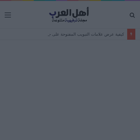
بحث
الق
عن
كيفية عرض علامات التبويب المفتوحة على جهاز Android من جهاز كمبيوتر – مزامنة المتصفح