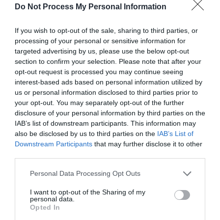
Do Not Process My Personal Information
كيفية ضبط التاريخ والوقت تلقائيًا في
If you wish to opt-out of the sale, sharing to third parties, or
Windows 11
processing of your personal or sensitive information for
targeted advertising by us, please use the below opt-out
بشكل افتراضي ، يحصل Windows 11 على وقته تلقائيًا من
section to confirm your selection. Please note that after your
الإنترنت. ولكن إذا قمت بتعطيل هذه الميزة من قبل ، فمن السهل
opt-out request is processed you may continue seeing
interest-based ads based on personal information utilized by
إعادة تشغيل التاريخ والوقت تلقائيًا.
us or personal information disclosed to third parties prior to
your opt-out. You may separately opt-out of the further
أولاً ، تأكد من اتصال جهاز الكمبيوتر الذي يعمل بنظام Windows 11
disclosure of your personal information by third parties on the
بالإنترنت. بعد ذلك ، افتح إعدادات Windows بالبحث عن
IAB’s list of downstream participants. This information may
also be disclosed by us to third parties on the
IAB’s List of
“الإعدادات” في قائمة “ابدأ” أو بالضغط على Windows + i على
Downstream Participants
that may further disclose it to other
لوحة المفاتيح.
third parties.
Personal Data Processing Opt Outs
I want to opt-out of the Sharing of my
personal data.
Opted In