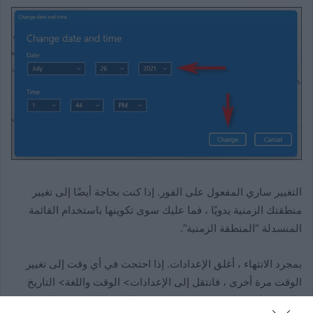
التغيير ساري المفعول على الفور. إذا كنت بحاجة أيضًا إلى تغيير
منطقتك الزمنية يدويًا ، فما عليك سوى تكوينها باستخدام القائمة
المنسدلة “المنطقة الزمنية”.
بمجرد الانتهاء ، أغلق الإعدادات. إذا احتجت في أي وقت إلى تغيير
الوقت مرة أخرى ، فانتقل إلى الإعدادات> الوقت واللغة> التاريخ
والوقت وانقر على “تغيير” بجوار “تعيين التاريخ والوقت يدويًا”.