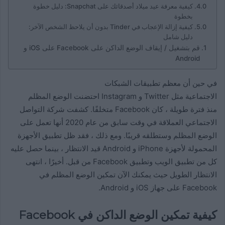
كيفية معرفة عيد ميلاد أصدقائك على Snapchat: دليل خطوة
بخطوة
كيفية إزالة الإعجاب في Tinder بدون أن يلاحظ الشخص الآخر:
دليل شامل
قم بتشغيل / إيقاف الوضع الداكن على Facebook على iOS و
Android
في حين أن معظم تطبيقات الشبكات
الاجتماعية مثل Twitter و Instagram احتضنت الوضع المظلم
منذ فترة طويلة ، كان Facebook متخلفًا. كشفت شركة التواصل
الاجتماعي العملاقة في وقت سابق من عام 2020 أنها تعمل على
الوضع المظلم وستطلقه قريبًا. ومع ذلك ، فقد ظل تطبيق الأجهزة
المحمولة لأجهزة iPhone و Android قيد الانتظار ، بينما حصل عليه
كل من تطبيق الويب وتطبيق Facebook من قبل. أخيرًا ، انتهى
الانتظار الطويل حيث يمكنك الآن تمكين الوضع المظلم في
Facebook على جهاز iOS و Android.
كيفية تمكين الوضع الداكن في Facebook