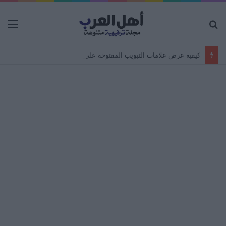
بحث
الق
عن
كيفية عرض علامات التبويب المفتوحة على جهاز Android من جهاز كمبيوتر – مزامنة المتصفح