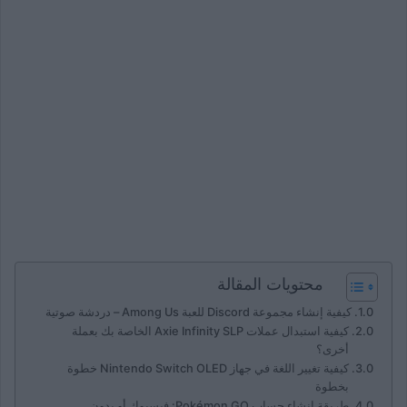
محتويات المقالة
كيفية إنشاء مجموعة Discord للعبة Among Us – دردشة صوتية
كيفية استبدال عملات Axie Infinity SLP الخاصة بك بعملة
أخرى؟
كيفية تغيير اللغة في جهاز Nintendo Switch OLED خطوة
بخطوة
طريقة إنشاء حساب Pokémon GO: فيسبوك أو بدون