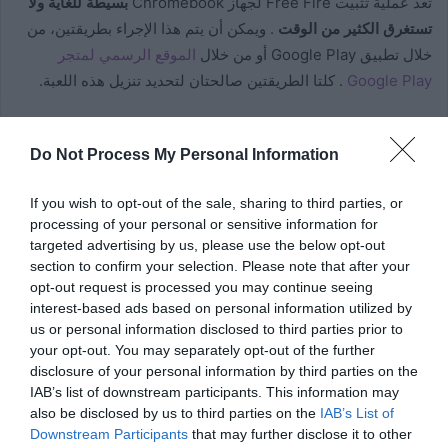
تعد عملية تثبيت Free Fire لجهاز Chromebook
بسيطة للغاية ولا
تستغرق الكثير من الوقت
. ويمكن أن يتم هذا الإجراء بطريقتين، من
خلال تطبيق Google Play أو من خلال
الموقع الرسمي لمتجر
Google Play
. كلتا الطريقتين صالحتان لتحديد تنزيل هذه اللعبة.
ومن المهم الإشارة إلى أنه
يوصى بالحصول على أحدث إصدار من
Do Not Process My Personal Information
نظام التشغيل Chrome
. إذا كان الكمبيوتر المحمول لديه إصدار
قديم، فيجب تحديث جهاز Chromebook، بحيث يكون الكمبيوتر أكثر
If you wish to opt-out of the sale, sharing to third parties, or
تحسينًا ويمكنه أداء وظائف ألعاب الفيديو بشكل إيجابي.
processing of your personal or sensitive information for
targeted advertising by us, please use the below opt-out
إذا قمت بذلك من تطبيق Google Play
section to confirm your selection. Please note that after your
opt-out request is processed you may continue seeing
التطبيق الرسمي من متجر Google Play،
يتم تضمينه افتراضيًا
interest-based ads based on personal information utilized by
ضمن نظام تشغيل أجهزة كمبيوتر Chromebook.
، مما يسهل تحديد
us or personal information disclosed to third parties prior to
your opt-out. You may separately opt-out of the further
موقعه. على شاشة الكمبيوتر الرئيسية يجب عليك الذهاب إلى أيقونة
disclosure of your personal information by third parties on the
متجر Google Play والنقر عليها، ثم يجب عليك كتابة “Free Fire”
IAB’s list of downstream participants. This information may
في محرك البحث.
also be disclosed by us to third parties on the
IAB’s List of
Downstream Participants
that may further disclose it to other