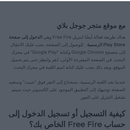
مع موقع متجر جوجل بلاي
هناك طريقة فعالة أيضًا لتنزيل Free Fire وهي
الدخول إلى صفحة
Play Store الرسمية
. للوصول إلى الصفحة، يجب عليك الانتقال
إلى متصفح Google Chrome وكتابة “Google Play” في محرك
البحث. في الصفحة المقترحة الأولى، انقر وانتظر حتى يتم تحميل
الموقع. وبعد ذلك يجب عليك كتابة اسم اللعبة في محرك البحث.
عندما تجد اللعبة الرسمية، ستحتاج إلى النقر فوق “تثبيت” وستعيد
الصفحة توجيهك إلى التطبيق الموجود على الكمبيوتر حيث سيتم
تشغيل التنزيل على الفور.
كيفية التسجيل أو تسجيل الدخول إلى
حساب Free Fire الخاص بك؟