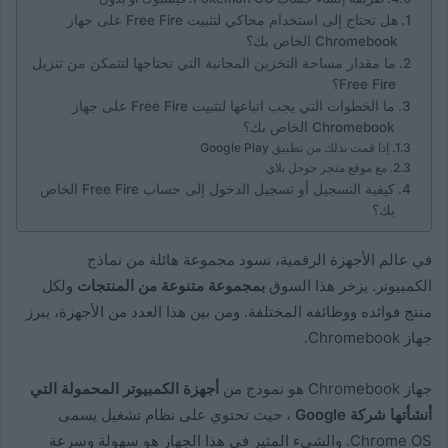
هل تحتاج إلى استخدام محاكي لتثبيت Free Fire على جهاز
Chromebook الخاص بك؟
ما مقدار مساحة التخزين المجانية التي تحتاجها لتتمكن من تنزيل
Free Fire؟
ما الخطوات التي يجب اتباعها لتثبيت Free Fire على جهاز
Chromebook الخاص بك؟
إذا قمت بذلك من تطبيق Google Play
مع موقع متجر جوجل بلاي
كيفية التسجيل أو تسجيل الدخول إلى حساب Free Fire الخاص
بك؟
في عالم الأجهزة الرقمية، تسود مجموعة هائلة من نماذج
الكمبيوتر. يزخر هذا السوق
بمجموعة متنوعة من المنتجات
ولكل
منتج فوائده ووظائفه المختلفة. ومن بين هذا العدد من الأجهزة، يبرز
جهاز Chromebook.
جهاز Chromebook هو نموذج من
أجهزة الكمبيوتر المحمولة التي
أنشأتها شركة Google
، حيث تحتوي على نظام تشغيل يسمى
Chrome OS. والشيء المثير في هذا الجهاز هو سهولة وسرعة