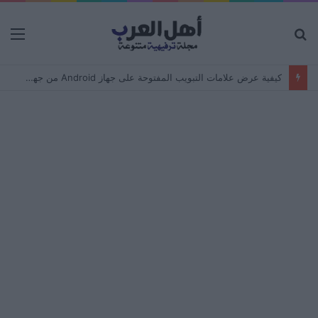
بحث
الق
عن
كيفية عرض علامات التبويب المفتوحة على جهاز Android من جهاز كمبيوتر – مزامنة المتصفح