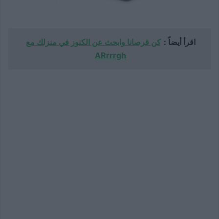
اقرأ أيضاً :
كن قرصانا وابحث عن الكنوز في منزلك مع
ARrrrgh