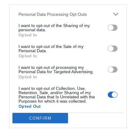
third parties.
اقرأ أيضاً :
كيفية تنزيل وتثبيت لعبة Minecraft مجانًا
Personal Data Processing Opt Outs
محدثة إلى أحدث إصدار للكمبيوتر الشخصي؟
I want to opt-out of the Sharing of my
personal data.
من بين الخيارات المختلفة المتاحة، يجب عليك النقر على النسخة
Opted In
الأصلية من اللعبة. ستجد في هذه الصفحة جميع المعلومات حول
I want to opt-out of the Sale of my
لعبة الفيديو وستنتقل إلى تحديد “تثبيت”. سيبدأ التنزيل على الفور،
Personal Data.
Opted In
وبمجرد اكتمال التثبيت،
ستكون اللعبة متاحة على جهاز الكمبيوتر
الخاص بك
.
I want to opt-out of processing my
Personal Data for Targeted Advertising.
Opted In
I want to opt-out of Collection, Use,
Retention, Sale, and/or Sharing of my
Personal Data that Is Unrelated with the
Purposes for which it was collected.
Opted Out
CONFIRM