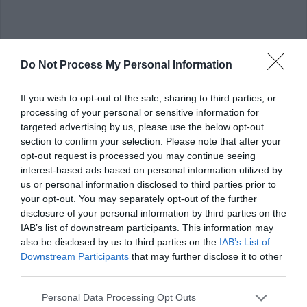
Do Not Process My Personal Information
If you wish to opt-out of the sale, sharing to third parties, or
6. الآن ، ستظهر نافذة منبثقة على الشاشة تقول “تود TikTok
processing of your personal or sensitive information for
الوصول إلى Apple Music والموسيقى ونشاط الفيديو ومكتبة
targeted advertising by us, please use the below opt-out
الوسائط الخاصة بك. لتحديد صوت من مكتبتك ، اسمح لنا بالوصول
section to confirm your selection. Please note that after your
إلى Apple Music الخاص بك. ” اضغط على
موافق
للتأكيد.
opt-out request is processed you may continue seeing
interest-based ads based on personal information utilized by
us or personal information disclosed to third parties prior to
your opt-out. You may separately opt-out of the further
disclosure of your personal information by third parties on the
IAB’s list of downstream participants. This information may
also be disclosed by us to third parties on the
IAB’s List of
Downstream Participants
that may further disclose it to other
third parties.
Personal Data Processing Opt Outs