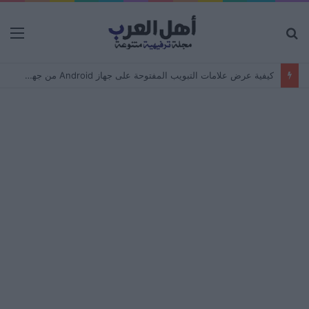
بحث
الق
عن
كيفية عرض علامات التبويب المفتوحة على جهاز Android من جهاز كمبيوتر – مزامنة المتصفح