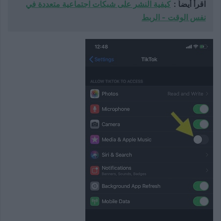
اقرأ أيضاً :
كيفية النشر على شبكات اجتماعية متعددة في
نفس الوقت - الربط