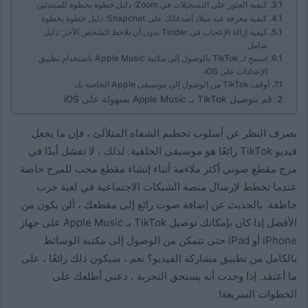
كيفية العثور على التسجيلات في Zoom: دليل خطوة بخطوة للمبتدئين
كيفية معرفة عيد ميلاد أصدقائك على Snapchat: دليل خطوة بخطوة
كيفية إزالة الإعجاب في Tinder بدون أن يلاحظ الشخص الآخر: دليل
شامل
اسمح لـ TikTok بالوصول إلى مكتبة Apple Music باستخدام تطبيق
الإعدادات على iOS
أوقف TikTok من الوصول إلى موسيقى Apple الخاصة بك
قم بتوصيل TikTok بـ Apple Music بسهولة على iOS
بصرف النظر عن أسلوب تحطيم الشفاه المتلألئ ، فإن ما يجعل
فيديو TikTok رائعًا هو موسيقى الخلفية. لذلك ، لا تفشل أبدًا في
مزج مقطع صوتي أكثر ملاءمة أثناء إنشاء مقطع محب للمرح خاصة
عندما تخطط لإرسال منصة الشبكات الاجتماعية في لعبة حرب
خاطفة. بالحديث عن إضافة صوت رائع إلى مقطعك ، ألن يكون من
الأفضل إذا كان بإمكانك توصيل TikTok بـ Apple Music على جهاز
iPhone أو iPad حتى تتمكن من الوصول إلى مكتبة الوسائط
بالكامل من تطبيق مشاركة الفيديو؟ نعم ، سيكون ذلك رائعًا ، على
ما أعتقد. إذا وجدت أنه يستحق التجربة ، دعني أطلعك على
الخطوات السريعة!