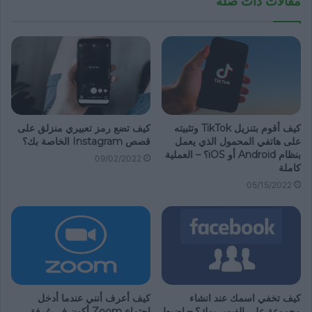
مقالات ذات صلة
كيف أقوم بتنزيل TikTok وتثبيته
كيف تضع رمز تعبيري منزلق على
على هاتفي المحمول الذي يعمل
قصص Instagram الخاصة بك؟
بنظام Android أو iOS؟ – العملية
09/02/2022
كاملة
05/15/2022
كيف تخفي اسمك عند انشاء
كيف أعرف أنني عندما أدخل
مجموعة على الفيس بوك؟ – اضبط
اجتماع Zoom أكون في غرفة