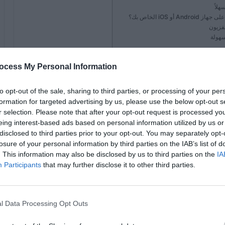
لاً
سهولة
ocess My Personal Information
to opt-out of the sale, sharing to third parties, or processing of your per
في حياة المراهقين. وكانت مسؤولة عن تحطيم العوائق التي تمنع الاتصال
formation for targeted advertising by us, please use the below opt-out s
عليقات على منشورات Facebook ومنعها.
r selection. Please note that after your opt-out request is processed y
eing interest-based ads based on personal information utilized by us or
ثير على مستخدميها. لكن هذه الظاهرة بدورها قادرة على
disclosed to third parties prior to your opt-out. You may separately opt-
losure of your personal information by third parties on the IAB’s list of
من مختلف أنحاء العالم. وهذا هو بالضبط السبب الذي جعلها
. This information may also be disclosed by us to third parties on the
IA
Participants
that may further disclose it to other third parties.
 منشورات الفيسبوك
l Data Processing Opt Outs
طبيق وظائف على نظامه الأساسي تسمح بإزالة المحتوى. بل
قة.