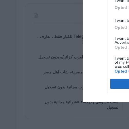
I want t
Opted 
الأكثر مشاهدة
I want t
Opted 
07/30/2021
روابط مجموعة Telegram للكبار فقط ، تعارف ،
I want 
زواج ، دردشة ، 2025
Advertis
Opted 
01/05/2020
دخول إلى شات اهل العرب كزائر/ه بدون تسجيل
I want t
of my P
was col
01/25/2020
Opted 
شات مصرى، دردشة مصرية، شات اهل مصر
01/05/2020
غرف دردشة اهل العرب مجانية بدون تسجيل
01/07/2020
شات عشوائي | دردشة عشوائية مجانية بدون
تسجيل