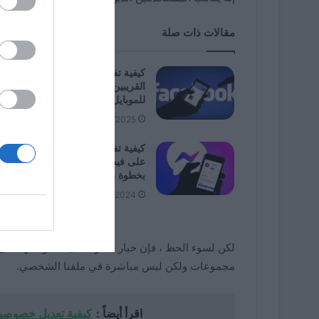
مقالات ذات صلة
كيفية تفعيل وتعطيل ميزة الأصدقاء
القريبين على فيسبوك: دليل كامل
للموبايل
01/01/2025
كيفية تفعيل وضع التصفح المتخفي
على فيسبوك ماسنجر: دليل خطوة
بخطوة
12/18/2024
لكن لسوء الحظ ، فإن خيار حظر التعليقات ومنعها على منشورات Facebook
مجموعات ولكن ليس مباشرة في ملفنا الشخصي.
اقرأ أيضاً :
كيفية تعديل خصوصية