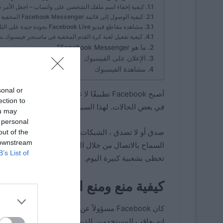
كيفية إخفاء اسم ملفك الشخصي على واتساب – اجعل الأمر سه
كيفية الوصول إلى قائمة Facebook Messenger المخفية على جهاز Android أو iOS الخاص بك؟
مشاهدة مقاطع فيديو Facebook Live بجودة جيدة على التلفزيون
كيفية تفعيل لعبة كرة القدم المخفية في ماسنجر فيسبوك ب
ما هو Facebook Messenger؟
الإعلان على الفيسبوك
مشاهدة الفيسبوك
sonal or
أصبح Facebook تطبيقًا لا غنى عنه تقريبًا 
ection to
في بعض الحالات. لهذا السبب ستتعلم اليوم
كيفية حظر الت
ou may
 personal
صدق أو لا تصدق ، الشبكات الاجتماعية قادرة على التأ
out of the
 downstream
السماح بالاتصال من خلال المكالمات بين المستخدمين 
B’s List of
تحظى بشعبية كبيرة اليوم.
كيفية منع ومنع التعليقات على
كان Facebook مسؤولاً عن
ضمان أمن مستخدميه
، وت
إنه يعاقب المستخدمين الذين يشاركون معلومات غير لائ