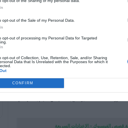
o opt-out of the Sharing of my personal data.
In
o opt-out of the Sale of my Personal Data.
In
كيفية حذف مستخدم إداري من
صفحتك على الفيسبوك بسهولة
to opt-out of processing my Personal Data for Targeted
ing.
12/19/2024
In
o opt-out of Collection, Use, Retention, Sale, and/or Sharing
كيفية البث المباشر على الفيسبوك
ersonal Data that Is Unrelated with the Purposes for which it
باستخدام كاميرتين أو أكثر بدون
lected.
أخطاء
Out
11/24/2024
CONFIRM
 غير متاح بعد.
لا يمكن القيام بذلك إلا
في
 قصص الفيسبوك – الإعدادات السريعة