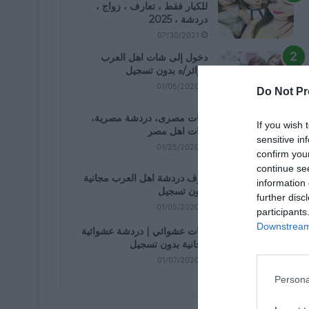
للكبار فقط ، تعارف ، زواج ،
دردشة ، 2025
07/30/2021
دخول إلى شات اهل العرب
كزائر/ه بدون تسجيل
01/05/2020
Do Not Pr
شات مصرى، دردشة مصرية،
If you wish 
شات اهل مصر
sensitive in
01/25/2020
confirm you
continue se
غرف دردشة اهل العرب مجانية
information 
بدون تسجيل
further disc
01/05/2020
participants
Downstream 
شات عشوائي | دردشة عشوائية
مجانية بدون تسجيل
01/07/2020
Persona