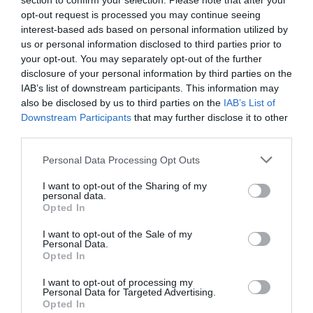
section to confirm your selection. Please note that after your
opt-out request is processed you may continue seeing
interest-based ads based on personal information utilized by
us or personal information disclosed to third parties prior to
your opt-out. You may separately opt-out of the further
disclosure of your personal information by third parties on the
IAB’s list of downstream participants. This information may
also be disclosed by us to third parties on the
IAB’s List of
Downstream Participants
that may further disclose it to other
third parties.
Personal Data Processing Opt Outs
I want to opt-out of the Sharing of my
personal data.
اقرأ أيضاً :
كيف يمكنني تسجيل الدخول إلى حسابي على
Opted In
سطح المكتب الأسباني TUMBLR؟ - سهل جدا
I want to opt-out of the Sale of my
Personal Data.
Opted In
كيف تتفاعل مع مثل قصة
I want to opt-out of processing my
Instagram؟
Personal Data for Targeted Advertising.
Opted In