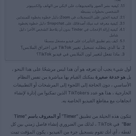
كيفية نشر الصور والفيديوهات على لايكي من الهاتف والكمبيوتر
الشخصي بخطوات بسيطة
كيفية العثور على التسجيلات في Zoom: دليل خطوة بخطوة للمبتدئين
كيفية معرفة عيد ميلاد أصدقائك على Snapchat: دليل خطوة بخطوة
كيفية إزالة الإعجاب في Tinder بدون أن يلاحظ الشخص الآخر: دليل
شامل
كيف يتم تطبيق التأثيرات على فيديو مسجل مسبقًا
ما الذي يتطلبه تسجيل تغيير TikTok في اختراق الملابس؟
ماذا تفعل لتغيير لون الملابس في فيديو TikTok؟
أول شيء يجب أن تعرفه هو أن هذا ليس مرشحًا على هذا النحو ،
بل
هو خدعة صغيرة
يمكنك القيام بها مباشرة من نفس النظام
الأساسي ، دون الحاجة إلى اللجوء إلى المرشحات أو التطبيقات
الخارجية ، هذا هو عدد TikTokers الذين تمكنوا من إدارة لإنشاء
اتجاهات مع مقاطع الفيديو الخاصة به.
تتكون هذه الحيلة من تطبيق
“Timer” أو المعروف باسم “Time
Bar”
في TikTok ، لذلك من الضروري إنشاء فاصل زمني بين كل
لقطة ، أي أنك تقوم بتسجيل جزء من الفيديو ، يكون المؤقت تمت