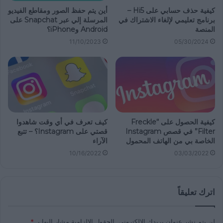
كيفية حذف حسابي على Hi5 –
أين يتم حفظ الصور ومقاطع الفيديو
برنامج تعليمي لإلغاء الاشتراك في
المرسلة إلي عبر Snapchat على
المنصة
Android وiPhone؟
11/10/2023
05/30/2024
كيفية الحصول على “Freckle
كيف تعرف في أي وقت شاهدوا
Filter” في قصص Instagram
قصتي على Instagram؟ – تتبع
الخاصة بي من الهاتف المحمول
الآراء
10/16/2022
03/03/2022
اترك تعليقاً
لن يتم نشر عنوان بريدك الإلكتروني.
الحقول الإلزامية مشار إليها بـ
*