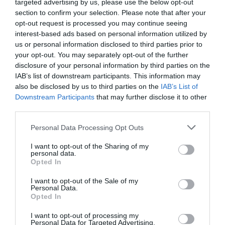
targeted advertising by us, please use the below opt-out
section to confirm your selection. Please note that after your
opt-out request is processed you may continue seeing
interest-based ads based on personal information utilized by
us or personal information disclosed to third parties prior to
your opt-out. You may separately opt-out of the further
disclosure of your personal information by third parties on the
IAB’s list of downstream participants. This information may
also be disclosed by us to third parties on the
IAB’s List of
Downstream Participants
that may further disclose it to other
third parties.
ما الذي يتطلبه تسجيل تغيير TikTok
Personal Data Processing Opt Outs
في اختراق الملابس؟
I want to opt-out of the Sharing of my
personal data.
Opted In
يعد تسجيل مقطع فيديو باستخدام خدعة تغيير الملابس في TikTok
أمرًا بسيطًا للغاية ، لذلك عليك فقط
ضبط المؤقت أو شريط الوقت
I want to opt-out of the Sale of my
Personal Data.
الخاص بالفيديو ، من
خلال القيام بذلك . ستقوم ببرمجة الفيديو
Opted In
بحيث يستغرق وقفة في فترة معينة من الوقت ، مما يتيح لك إجراء
I want to opt-out of processing my
التغيير المناسب للملابس التي تريدها.
Personal Data for Targeted Advertising.