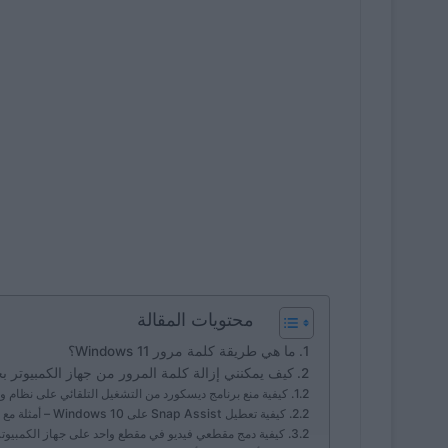
محتويات المقالة
ما هي طريقة كلمة مرور Windows 11؟
كيف يمكنني إزالة كلمة المرور من جهاز الكمبيوتر بحساب م
كيفية منع برنامج ديسكورد من التشغيل التلقائي على نظام ويندوز 11؟ – خطوة
كيفية تعطيل Snap Assist على Windows 10 – أمثلة مع الصور
كيفية دمج مقطعي فيديو في مقطع واحد على جهاز الكمبيوتر الذي يعمل بنظام s 11