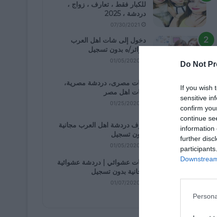
للكبار فقط ، تعارف ، زواج ،
دردشة ، 2025
07/30/2021
دخول إلى شات اهل العرب
كزائر/ه بدون تسجيل
01/05/2020
Do Not Pr
شات مصرى، دردشة مصرية،
If you wish 
شات اهل مصر
sensitive in
01/25/2020
confirm you
continue se
غرف دردشة اهل العرب مجانية
information 
بدون تسجيل
further disc
01/05/2020
participants
Downstream 
شات عشوائي | دردشة عشوائية
مجانية بدون تسجيل
01/07/2020
Persona