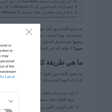
كيف أقوم بتمكين أو تعطيل PowerShell على جهاز كمبيوتر يعمل بنظام Windows 11؟ – الإعدادات
كيفية إزالة كلمة المرور إلى Windows 11 إذا كان لديك حساب Microsoft؟
ما الذي يجب فعله في نظام التشغيل Windows 11 إذا نسيت كلمة مرور جهاز الكمبيوتر الخاص بي؟
امنح الشجرة اسمًا في المربع حيث تتم الإشارة إليه وانقر فوق إنشاء
يعد وضع كلمة مرور على جهاز الكمبيوتر الخاص بك أمرًا
خصوصيتك. بهذا المع
وضعها عند تسجيل الدخول ، إذا كنت لا تزال لا تعرف
sonal or
مرور؟
لا تقلق لأنه في المقالة التالية سوف نوضح لك ك
ection to
ou may
ما هي طريقة كلمة مرور Windows 11؟
 personal
out of the
 downstream
B’s List of
لك أدناه كيفية القيام بذلك:
أول شيء يجب عليك فعله هو الضغط على المفتاح 
وبعد القيام بذلك سيظهر لك خيار
“إعدادات الشا
على الجانب الأيسر من النافذة التي فتحناها يوجد