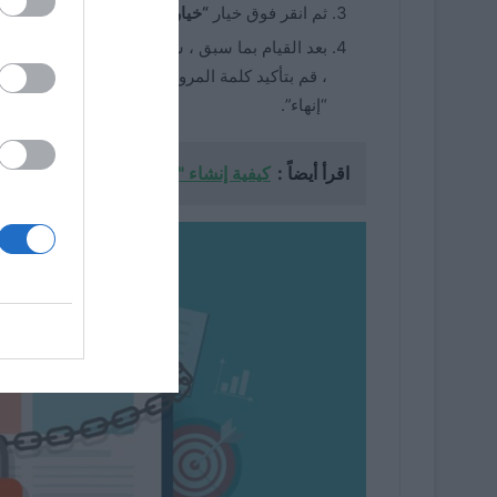
ثم انقر فوق خيار
“خيارات تسجيل الدخول”
.
بعد القيام بما سبق ، سيظهر لك خيار “كلمة المرو
، قم بتأكيد كلمة المرور في المربع الآخر ، في المر
“إنهاء”.
اقرأ أيضاً :
كيفية إنشاء "مجلد غير مرئي" في Windows 11؟ - يخزن البيانات غير المسماة