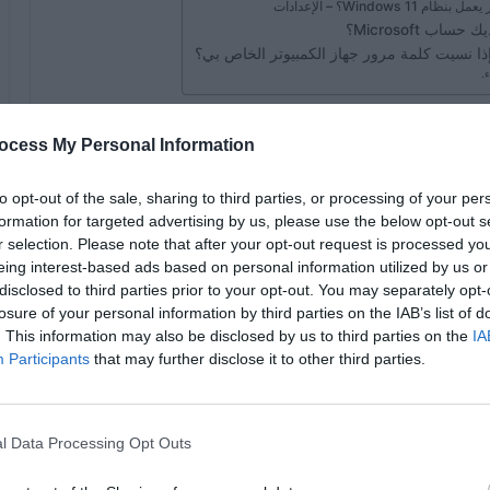
.
 ضروريًا ، فهذه هي الطريقة التي يمكنك بها حماية
ocess My Personal Information
نى ، يمنح Windows جميع مستخدميه القدرة على حماية أجهزة الكمبيوتر بكلمات مرور يمكن
كيف تحمي جهاز الكمبيوتر الذي يعمل بنظام Windows 11 بكلمة
to opt-out of the sale, sharing to third parties, or processing of your per
يفية القيام بذلك.
formation for targeted advertising by us, please use the below opt-out s
r selection. Please note that after your opt-out request is processed y
eing interest-based ads based on personal information utilized by us or
disclosed to third parties prior to your opt-out. You may separately opt-
losure of your personal information by third parties on the IAB’s list of
يعد تعيين كلمة مرور لجهاز كمبيوتر يعمل بنظام Windows في هذه الحالة Windows 11 أمرًا بسيطًا للغاية ، وسنعرض
. This information may also be disclosed by us to third parties on the
IA
Participants
that may further disclose it to other third parties.
الأيمن للموس عندما تكون على الشاشة الرئيسية للكمبيوتر ،
شة”
، اضغط عليها.
l Data Processing Opt Outs
 قسم “الحسابات” ، انقر فوقه.