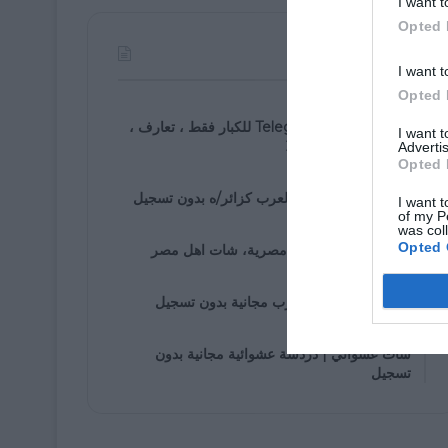
I want t
Opted 
الأكثر مشاهدة
I want t
Opted 
07/30/2021
روابط مجموعة Telegram للكبار فقط ، تعارف ،
I want 
زواج ، دردشة ، 2025
Advertis
Opted 
01/05/2020
دخول إلى شات اهل العرب كزائر/ه بدون تسجيل
I want t
of my P
was col
01/25/2020
Opted 
شات مصرى، دردشة مصرية، شات اهل مصر
01/05/2020
غرف دردشة اهل العرب مجانية بدون تسجيل
01/07/2020
شات عشوائي | دردشة عشوائية مجانية بدون
تسجيل