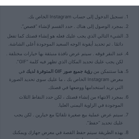
بذلك ، عليك فقط:
تسجيل الدخول إلى حساب Instagram الخاص بك.
بمجرد الوصول إلى هناك . حدد القسم لإنشاء “قصص”.
الشيء التالي الذي يجب عليك فعله هو إنشاء قصتك كما تفعل
دائمًا . ثم تحديد أيقونة الوجه السعيد الموجودة أعلى الشاشة.
عند النقر فوقه . سيتم عرض نافذة منبثقة بها خيارات مختلفة .
لكن يجب عليك تحديد المكان الذي تظهر فيه كلمة “GIF”.
هنا ستتمكن من
رؤية جميع صور GIF المتوفرة لديك
في
معرض Instagram الخاص بك ، ما عليك سوى تحديد الصورة
التي تريد استخدامها ووضعها في قصتك.
بمجرد الانتهاء من إنشاء قصتك ، لكن حدد النقاط الثلاث
الموجودة في الزاوية اليمنى العليا.
سيتم عرض عملية بيع صغيرة تلقائيًا مع خيارين . لكن يجب
عليك تحديد “حفظ”.
بهذه الطريقة سيتم حفظ القصة في معرض جهازك ويمكنك