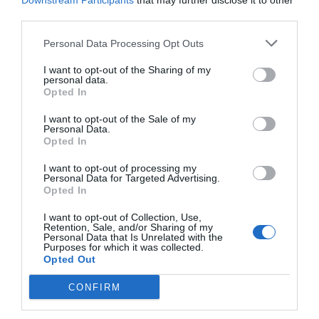
Downstream Participants
that may further disclose it to other
third parties.
استخدامها لإنشاء GIF؟
Personal Data Processing Opt Outs
في حالة رغبتك في استخدام أداة خارجية لإنشاء GIFS ،
I want to opt-out of the Sharing of my
نوصي
بمنصة Giphy
المتخصصة في إنشاء
أفضل الرسوم المتحركة
personal data.
Opted In
لكل من Instagram والشبكات الاجتماعية المختلفة.
I want to opt-out of the Sale of my
Giphy هو
محرك بحث GIFS ، وهو
متخصص أيضًا في تزويدك بجميع
Personal Data.
Opted In
الأدوات اللازمة عند إنشاء الخاص بك . يمكنك الوصول إليه من
جهازك المحمول أو من جهاز الكمبيوتر الشخصي الخاص بك.
I want to opt-out of processing my
Personal Data for Targeted Advertising.
Opted In
كيف تضع صورة GIF مضحكة على
I want to opt-out of Collection, Use,
Retention, Sale, and/or Sharing of my
مشاركاتك على Instagram؟
Personal Data that Is Unrelated with the
Purposes for which it was collected.
Opted Out
إذا كنت ترغب في إنشاء منشور عادي باستخدام صور GIF مضحكة ،
فإن أول شيء يجب أن تعرفه هو أنه يمكنك فقط إضافة صور GIF
CONFIRM
إلى قصصك أو توجيهها ، ولكن لا تقلق . ليس من المستحيل القيام