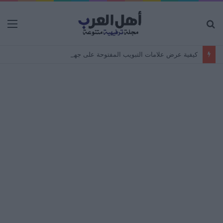
بحث
الق
عن
كيفية عرض علامات التبويب المفتوحة على جهاز Android من جهاز كمبيوتر – مزامنة المتصفح