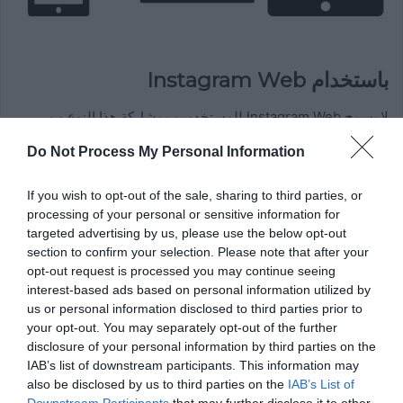
باستخدام Instagram Web
لا يسمح Instagram Web للمستخدمين بمشاركة هذا النوع من
الرسائل مباشرة . لذلك من الضروري
تحويل GIFS إلى تنسيق فيديو
Do Not Process My Personal Information
.
ثم يجب عليك الانتقال إلى التطبيق والنقر فوق “تحديد ملف”
وستفتح نافذة منبثقة حيث يجب عليك تحديد الفيديو الذي قمت
If you wish to opt-out of the sale, sharing to third parties, or
بتحويله للتو وفويلا.
processing of your personal or sensitive information for
targeted advertising by us, please use the below opt-out
section to confirm your selection. Please note that after your
هناك طريقة أخرى للقيام بذلك وهي نسخ عنوان URL الخاص بـ
opt-out request is processed you may continue seeing
GIFS الذي تريد إرساله ونسخه ولصقه في الدردشة وما يتبقى هو أن
interest-based ads based on personal information utilized by
الشخص الآخر عند النقر على الرابط سيتم إعادة توجيهه إلى صفحة
us or personal information disclosed to third parties prior to
أخرى
حيث
يتم إعادة توجيه ملفات
GIFS التي قمت بها للتو سوف
your opt-out. You may separately opt-out of the further
disclosure of your personal information by third parties on the
تظهر المرسلة.
IAB’s list of downstream participants. This information may
also be disclosed by us to third parties on the
IAB’s List of
ما هي أداة Instagram التي يجب