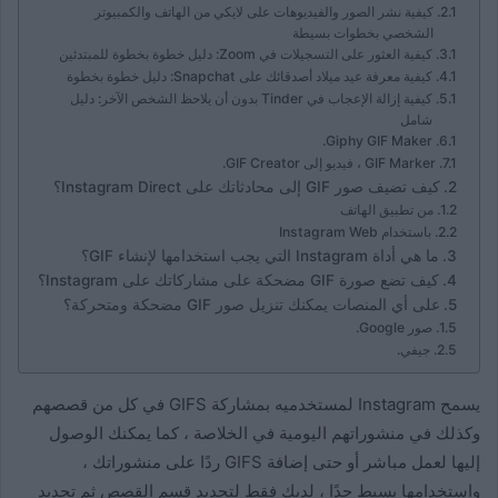
كيفية نشر الصور والفيديوهات على لايكي من الهاتف والكمبيوتر
الشخصي بخطوات بسيطة
كيفية العثور على التسجيلات في Zoom: دليل خطوة بخطوة للمبتدئين
كيفية معرفة عيد ميلاد أصدقائك على Snapchat: دليل خطوة بخطوة
كيفية إزالة الإعجاب في Tinder بدون أن يلاحظ الشخص الآخر: دليل
شامل
Giphy GIF Maker.
GIF Marker ، فيديو إلى GIF Creator.
كيف تضيف صور GIF إلى محادثاتك على Instagram Direct؟
من تطبيق الهاتف
باستخدام Instagram Web
ما هي أداة Instagram التي يجب استخدامها لإنشاء GIF؟
كيف تضع صورة GIF مضحكة على مشاركاتك على Instagram؟
على أي المنصات يمكنك تنزيل صور GIF مضحكة ومتحركة؟
صور Google.
جيفي.
يسمح Instagram لمستخدميه بمشاركة GIFS في كل من قصصهم
وكذلك في منشوراتهم اليومية في الخلاصة ، كما يمكنك الوصول
إليها لعمل مباشر أو حتى إضافة GIFS ردًا على منشوراتك ،
واستخدامها بسيط جدًا ، لديك فقط لتحديد قسم القصص ثم تحديد