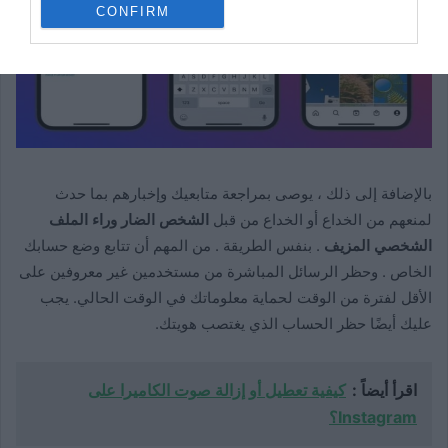
CONFIRM
بالإضافة إلى ذلك ، يوصى بمراجعة متابعيك وإخبارهم بما حدث
لمنعهم من الخداع أو الخداع من قبل
الشخص الضار وراء الملف
الشخصي المزيف
. بنفس الطريقة . من المهم أن تتابع وضع حسابك
الخاص . وحظر الرسائل المباشرة من مستخدمين غير معروفين على
الأقل لفترة من الوقت لحماية معلوماتك في الوقت الحالي. يجب
عليك أيضًا حظر الحساب الذي يغتصب هويتك.
اقرأ أيضاً :
كيفية تعطيل أو إزالة صوت الكاميرا على
Instagram؟