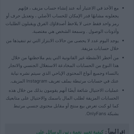
مع الأخذ في الاعتبار أنه عند إنشاء حساب مزيف ، فإنهم
يجعلونه مشابهًا قدر الإمكان للحساب الأصلي ، وتعديل حرف أو
رمز واحد فقط حتى لا يلاحظ أصدقاؤك الفرق ويقبلون الطلبات
وأذونات الوصول . وسمعة الشخص هي مغتصبة.
يوجد اليوم عدد لا يحصى من حالات الابتزاز التي تم تنفيذها من
خلال حسابات مزيفة.
من أخطر الأنشطة غير القانونية التي يتم ملاحظتها من خلال
هذا النوع من الحسابات المخادعة الاستغلال الجنسي والاتجار
بالنساء وجميع أنواع المحتوى الإباحي الذي سيتم نشره نيابة
عنك في حسابات مرتبطة بملف تعريف Instagram المزيف.
عمليات الاحتيال شائعة أيضًا أنهم يقومون بذلك من خلال هذه
الحسابات المزيفة لطلب المال باسمك والاحتيال على متابعيك
كما لو كنت تعرض بيع منتج أو مقابل محتوى جنسي مرتبط
بشبكة OnlyFans.
اقرأ أيضاً :
كيفية تغيير نغمة رنين الرسائل على