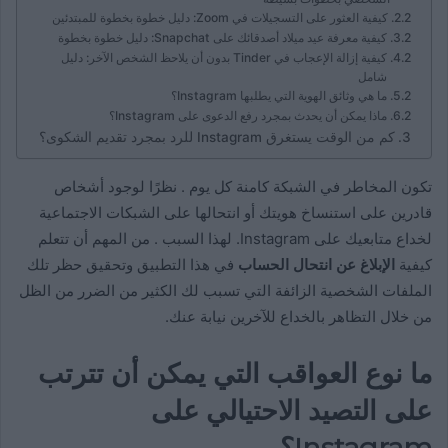
كيفية العثور على التسجيلات في Zoom: دليل خطوة بخطوة للمبتدئين
كيفية معرفة عيد ميلاد أصدقائك على Snapchat: دليل خطوة بخطوة
كيفية إزالة الإعجاب في Tinder بدون أن يلاحظ الشخص الآخر: دليل
شامل
ما هي وثائق الهوية التي يطلبها Instagram؟
ماذا يمكن أن يحدث بمجرد رفع الدعوى على Instagram؟
كم من الوقت يستغرق Instagram للرد بمجرد تقديم الشكوى؟
تكون المخاطر في الشبكة كامنة كل يوم . نظرًا لوجود أشخاص
قادرين على استنساخ هويتك أو انتحالها على الشبكات الاجتماعية
لخداع متابعيك على Instagram. لهذا السبب . من المهم أن تتعلم
كيفية
الإبلاغ عن انتحال الحساب
في هذا التطبيق وتحقيق حظر تلك
الملفات الشخصية الزائفة التي تسبب لك الكثير من الضرر من الظل
من خلال التظاهر بالخداع للآخرين نيابة عنك.
ما نوع العواقب التي يمكن أن تترتب
على التصيد الاحتيالي على
Instagram؟