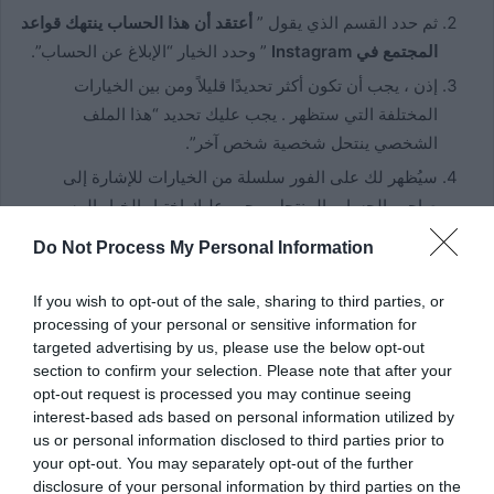
ثم حدد القسم الذي يقول ”
أعتقد أن هذا الحساب ينتهك قواعد
المجتمع في Instagram
” وحدد الخيار “الإبلاغ عن الحساب”.
إذن ، يجب أن تكون أكثر تحديدًا قليلاً ومن بين الخيارات
المختلفة التي ستظهر . يجب عليك تحديد “هذا الملف
الشخصي ينتحل شخصية شخص آخر”.
سيُظهر لك على الفور سلسلة من الخيارات للإشارة إلى
صاحب الحساب المنتحل ويجب عليك اختيار الخيار المسمى
“أنا” حتى يتضح أنك الضحية المشتكية وبالتالي يتم أخذ
Do Not Process My Personal Information
الشكوى في الاعتبار بقوة أكبر.
If you wish to opt-out of the sale, sharing to third parties, or
ما هي وثائق الهوية التي يطلبها Instagram؟
processing of your personal or sensitive information for
targeted advertising by us, please use the below opt-out
من أجل حماية حسابك . يقوم Instagram بالتحقق من خلال مستند
section to confirm your selection. Please note that after your
الهوية الخاص بك مصحوبًا بصورة لك حيث يُلاحظ
أنك نفس الشيء
opt-out request is processed you may continue seeing
interest-based ads based on personal information utilized by
الذي يظهر في المستند المذكور أعلاه
. وبمساعدة تلك الوثائق
us or personal information disclosed to third parties prior to
ستثبت لـ Instagram أنه ذلك هل أنت ضحية لانتحال الهوية
your opt-out. You may separately opt-out of the further
الشخصية في الشبكة الاجتماعية. فهذه هي نفس الوثائق التي يطلبها
disclosure of your personal information by third parties on the