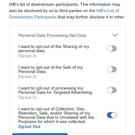
التطبيق لمنح شارة التحقق من حساب Instagram الزرقاء . والتي
IAB’s list of downstream participants. This information may
يتم منحها بشكل عام بعد استيفاء سلسلة من الشروط للعلامات
also be disclosed by us to third parties on the
IAB’s List of
Downstream Participants
that may further disclose it to other
التجارية الكبرى أو الشركات أو المستخدمين المشهورين لتجنب
third parties.
قضايا الخداع.
Personal Data Processing Opt Outs
ماذا يمكن أن يحدث بمجرد رفع الدعوى على
I want to opt-out of the Sharing of my
personal data.
Instagram؟
Opted In
بعد أن تكون ضحية انتحال الهوية على Instagram وتقديم الشكوى.
I want to opt-out of the Sale of my
Personal Data.
يجب أن تكون على دراية برد شبكة التواصل الاجتماعي على طلبك
Opted In
حتى يتم التخلص من الحساب المزيف
. لتوليد المزيد من الضغط .
يمكنك أن تطلب من الأصدقاء والمعارف الإبلاغ أيضًا عن ما سبق
I want to opt-out of processing my
Personal Data for Targeted Advertising.
ذكره. الحساب بحيث يتم حظره بشكل دائم.
Opted In
I want to opt-out of Collection, Use,
Retention, Sale, and/or Sharing of my
Personal Data that Is Unrelated with the
Purposes for which it was collected.
Opted Out