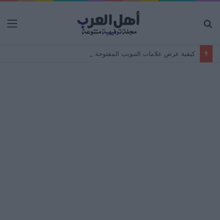
بحث
الق
عن
كيفية عرض علامات التبويب المفتوحة على جهاز Android من جهاز كمبيوتر – مزامنة المتصفح