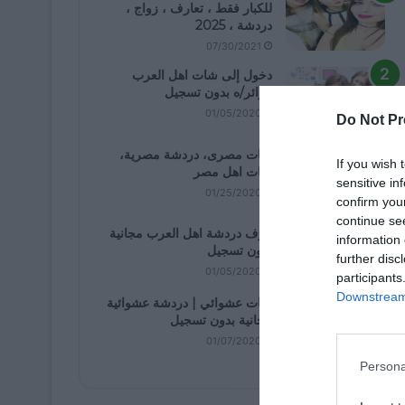
للكبار فقط ، تعارف ، زواج ،
دردشة ، 2025
07/30/2021
دخول إلى شات اهل العرب
كزائر/ه بدون تسجيل
01/05/2020
Do Not Pr
شات مصرى، دردشة مصرية،
If you wish 
شات اهل مصر
sensitive in
01/25/2020
confirm you
continue se
غرف دردشة اهل العرب مجانية
information 
بدون تسجيل
further disc
01/05/2020
participants
Downstream 
شات عشوائي | دردشة عشوائية
مجانية بدون تسجيل
01/07/2020
Persona