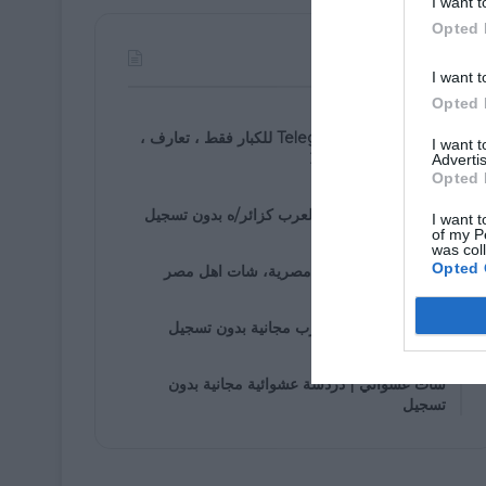
I want t
Opted 
الأكثر مشاهدة
I want t
Opted 
07/30/2021
روابط مجموعة Telegram للكبار فقط ، تعارف ،
I want 
زواج ، دردشة ، 2025
Advertis
Opted 
01/05/2020
دخول إلى شات اهل العرب كزائر/ه بدون تسجيل
I want t
of my P
was col
01/25/2020
Opted 
شات مصرى، دردشة مصرية، شات اهل مصر
01/05/2020
غرف دردشة اهل العرب مجانية بدون تسجيل
01/07/2020
شات عشوائي | دردشة عشوائية مجانية بدون
تسجيل