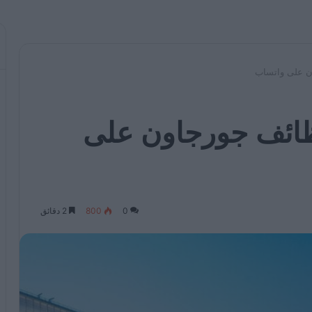
ن على واتساب
ائف جورجاون على
0
800
2 دقائق