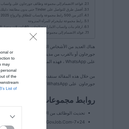
قواعد الانضمام إلى مجموعة وظائف جورجاون على واتساب
أفضل طرق للتواصل على Tinder حتى بدون مطابقة: دليلك لبدء محادثة ناجحة
أكثر من 500 رابط مجموعة واتساب للطلاق والزواج 2025
رابط مجموعة تيليجرام للمرأة المتزوجة
ارقام بنات واتساب الامارات – للجادين 40 اون لاين متصل الان
فوائد الانضمام إلى مجموعة وظائف جورجاون على واتساب
هناك العديد من الأشخاص الذين يبحثون عن وظائف لك
sonal or
جورجاون أو بالقرب من مدينة جورجاون، فهذه المقالة
ection to
على WhatsApp ، فهذه المقالة لك.
ou may
 personal
من خلال هذه المقالة سنقدم لك الروابط والإرشادات ا
out of the
 downstream
جورجاون
على WhatsApp
وتصبح عضوًا في هذه المج
B’s List of
روابط مجموعات WhatsApp للوظائف النشطة في جورجاون
تحديث الوظائف من الألف إلى الياء 2
–
انض
24×7-GovJob.Com –
انضم إلينا