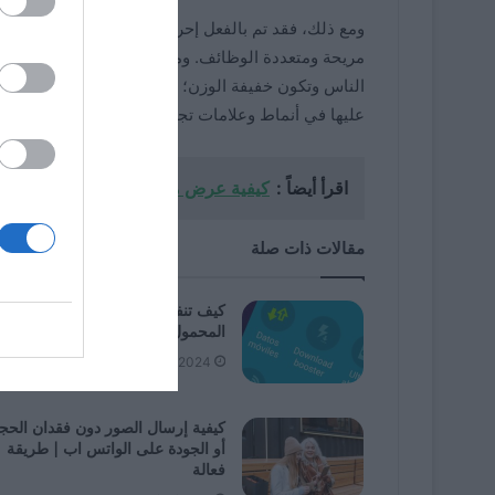
ومع ذلك، فقد تم بالفعل إحراز تقدم بسرعة كبيرة بحيث
مريحة ومتعددة الوظائف. ومن ثم، وبناءً على احتياجات
الناس وتكون خفيفة الوزن؛ ولهذا السبب تم إنشاء الساع
عليها في أنماط وعلامات تجارية وألوان مختلفة.
اقرأ أيضاً :
كيفية عرض مواصفات جهاز Chromebook ومعلومات النظام
مقالات ذات صلة
كيف تنفق بيانات أقل على جهازك
المحمول؟ – إعداد بسيط
11/27/2024
كيفية إرسال الصور دون فقدان الحج
أو الجودة على الواتس اب | طريقة
فعالة