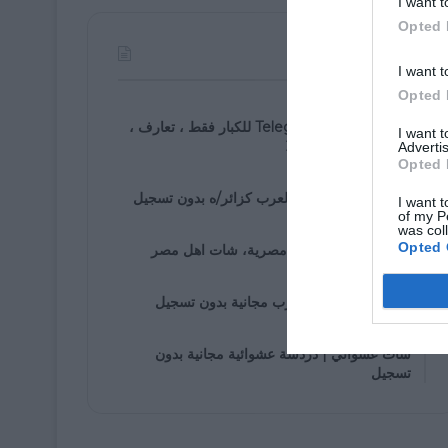
I want t
Opted 
الأكثر مشاهدة
I want t
Opted 
07/30/2021
روابط مجموعة Telegram للكبار فقط ، تعارف ،
I want 
زواج ، دردشة ، 2025
Advertis
Opted 
01/05/2020
دخول إلى شات اهل العرب كزائر/ه بدون تسجيل
I want t
of my P
was col
01/25/2020
Opted 
شات مصرى، دردشة مصرية، شات اهل مصر
01/05/2020
غرف دردشة اهل العرب مجانية بدون تسجيل
01/07/2020
شات عشوائي | دردشة عشوائية مجانية بدون
تسجيل