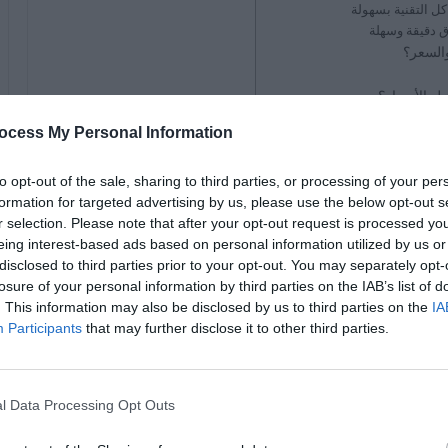
ل التقنية بسهولة
ضل الأسعار؟
وق؟
ocess My Personal Information
to opt-out of the sale, sharing to third parties, or processing of your per
formation for targeted advertising by us, please use the below opt-out s
r selection. Please note that after your opt-out request is processed y
eing interest-based ads based on personal information utilized by us or
disclosed to third parties prior to your opt-out. You may separately opt-
العصر الرقمي، حيث
يتم ملاحظة أجهزة وأنظمة مختلفة
تجعل
losure of your personal information by third parties on the IAB’s list of
نه يمكن لأي شخص أن يضع يديه على جهاز محمول أو على الأقل
. This information may also be disclosed by us to third parties on the
IA
هاتف المحمول.
Participants
that may further disclose it to other third parties.
ة في البلدان المتقدمة أو النامية. نقوم بتفصيل كيفية
ظهور
همة. على سبيل المثال، يمكنك رؤية شاشات عملاقة بها
l Data Processing Opt Outs
وغير ذلك الكثير…