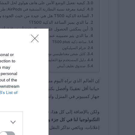
كيفية تفعيل الوضع الآمن على هاتف هواوي لحل المشاك
كيفية معرفة نسبة البطارية المتبقية في AirPods: طرق دقيقة وسهلة
الساعة الذكية T500 هل هي جيدة من حيث الجودة والسعر؟
ما الذي يميز الساعة الذكية T500؟
أين يمكنني الحصول على هذه الساعة أو شرائها بأف
ما الذي يتم تضمينه عند شراء هذه الساعة في الصند
ساعة ذكية T500 plus
حزام السيليكون
كابل شحن مغناطيسي مع دبابيس ونهاية USB
sonal or
دليل المستخدم مع التعليمات باللغة الإنجليزية.
ection to
صندوق تغليف أبيض
ou may
 personal
out of the
إن العالم الذي نراه اليوم منغمس بشكل أساسي في 
 downstream
حياتنا أقل تعقيدًا وأفضل بكثير. من الملاحظ حاليًا أ
B’s List of
جهاز كمبيوتر في المنزل واتصال بالإنترنت أو بيانات ال
ولكن بالإضافة إلى كل هذا، في العديد من الأماكن وخاص
التكنولوجيا لنا في كل جزء وبطريقة حذرة للغاية
ولكن م
إعلانات، وبائعي تذاكر النقل العام الذين يعملون ذاتيًا. 