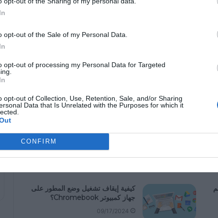
o opt-out of the Sharing of my personal data.
 يمكن تخزين الكثير من المعلومات في أجهزة صغيرة، وهي أيضًا
In
 المجتمع هذه،
تم تصميم نماذج أولية صغيرة
تتكيف بسهولة مع
o opt-out of the Sale of my Personal Data.
ات الرقمية التي تتيح أداء العديد من الوظائف. يمكنك العثور
In
to opt-out of processing my Personal Data for Targeted
ing.
In
o opt-out of Collection, Use, Retention, Sale, and/or Sharing
ersonal Data that Is Unrelated with the Purposes for which it
lected.
Out
كيفية توصيل AirPods بجهاز كمبيوتر
CONFIRM
يعمل بنظام Windows مثل سماعات
الرأس الأخرى؟
10/19/2024
م
كيفية إيقاف تشغيل وضع المطور على
جهاز كمبيوتر Chromebook؟
09/17/2024