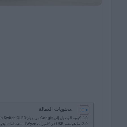
محتويات المقالة
كيفية الوصول إلى Google من جهاز Nintendo Switch OLED – إعداد وحدة التحكم
ما هو منفذ USB في كاميرات Wyze؟ استخداماته وفوائده للمبتدئين