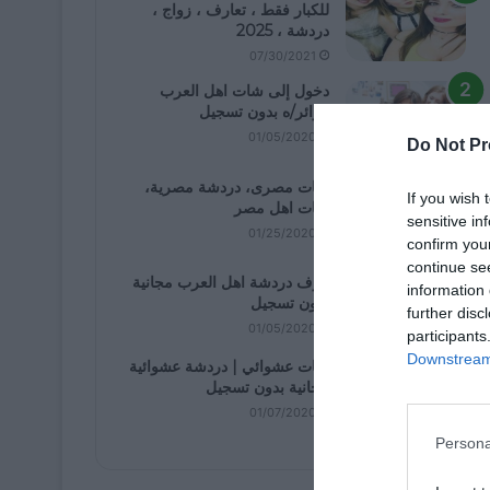
للكبار فقط ، تعارف ، زواج ،
دردشة ، 2025
07/30/2021
دخول إلى شات اهل العرب
كزائر/ه بدون تسجيل
01/05/2020
Do Not Pr
شات مصرى، دردشة مصرية،
If you wish 
شات اهل مصر
sensitive in
01/25/2020
confirm you
continue se
غرف دردشة اهل العرب مجانية
information 
بدون تسجيل
further disc
01/05/2020
participants
Downstream 
شات عشوائي | دردشة عشوائية
مجانية بدون تسجيل
01/07/2020
Persona