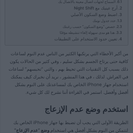
السماح لجهات اتصال معينة بالاتصال بك
أرح عينيك مع Night Shift
اضبط وضع السكون الأصلي
حدد جدول نومك
خصص “وضع السكون” حسب رغبتك
هذا هو مدى سهولة إلغاء تنشيطه مؤقتًا
تعيين حدود الاستخدام على التطبيقات
من أكبر الأخطاء التي يرتكبها الكثير من الناس عدم النوم لساعات
كافية حتى يرتاح الجسم بشكل سليم ، وفي كثير من الحالات يكون
ذلك بسبب كل التقنيات التي تحيط بهم ، والتي “تحبسهم” لساعات
في الفراش. لذلك ، في هذا المنشور ، نريد أن نخبرك كيف يمكنك
استخدام جهاز iPhone الخاص بك لمساعدتك على النوم بشكل
أفضل وأفضل. استمر في القراءة أننا نشرح لك كل شيء.
استخدم وضع عدم الإزعاج
الطريقة الأولى التي يجب أن تضبط بها جهاز iPhone الخاص بك
لتتمكن من النوم بشكل أفضل هي استخدام
وضع “عدم الإزعاج”