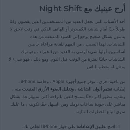
أرح عينيك مع Night Shift
أحد الأسباب التي تجعل العديد من المستخدمين الذين يقضون وقتًا
طويلاً جدًا أمام شاشة الكمبيوتر أو الهاتف الذكي في وقت لاحق لا
ينامون بشكل صحيح يرجع إلى الضوء المنبعث من هذه
الشاشات. لهذا السبب ، من المهم للغاية مراعاة جانبين
أساسيين. أولها شيء أوصى به العديد من الخبراء ، وهو ترك
الشاشات جانبًا لفترة من الوقت قبل النوم. ومع ذلك ، فهو شيء لا
يمتثل له معظم الناس.
من ناحية أخرى ، توفر جميع أجهزة Apple ، وخاصة iPhone ،
إمكانية
تعتيم ألوان الشاشة
،
وتقليل الضوء الأزرق المنبعث
منه ،
وتقديم مظهر أكثر دفئًا يسمح للعين بالراحة أكثر. سيؤثر هذا بشكل
مباشر على جودة ساعات نومك ومن السهل حقًا تكوينه ، ما عليك
سوى اتباع الخطوات التالية.
افتح تطبيق
الإعدادات
على جهاز iPhone الخاص بك.