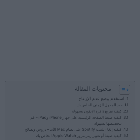
محتويات المقالة
استخدم وضع عدم الإزعاج
حدد الجدول الزمني الخاص بك
كيفية تفريغ ذاكرة الايفون بسهولة
كيفية ضبط الصفحة الرئيسية على جهاز iPhone وiPad – قم
بتخصيصها بسهولة
كيفية إلغاء تثبيت Spotify على نظام Mac للأبد – دروس ونصائح
كيفية ضبط أو تغيير رمز مرور Apple Watch الخاص بك