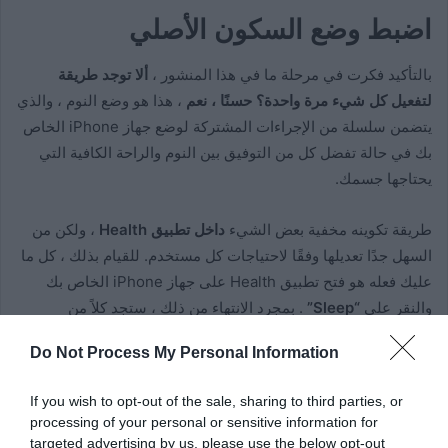
اضبط وضع السكون الأصلي
بالتأكيد فكرت في مرحلة ما في هذا المنشور ،
ألا توجد طريقة
لتفعيل كل شيء مرة واحدة؟ حسنًا ، نعم
، هذا هو وضع النوم ، والذي
يتضمن سلسلة من الإجراءات المشتركة لوضع جهاز iPhone الخاص
بك في حالة تفضل كل من التوفيق بين النوم والراحة الكافية التي
يحتاجها جسمك.
طريقة تكوينه مخفية بعض الشيء
داخل تطبيق Health
، ولكن من
السهل جدًا تعديلها وفقًا لاحتياجات كل مستخدم. للقيام بذلك ، كل ما
عليك فعله هو فتح تطبيق Health على جهاز iPhone الخاص بك
والنقر على
“Sleep”
. بمجرد الانتهاء من ذلك ، ستجد كلاً من
الخيارات القابلة للتكوين والبيانات والمعلومات المختلفة التي
Do Not Process My Personal Information
سيقدمها لك iPhone حول حلمك.
If you wish to opt-out of the sale, sharing to third parties, or
processing of your personal or sensitive information for
targeted advertising by us, please use the below opt-out