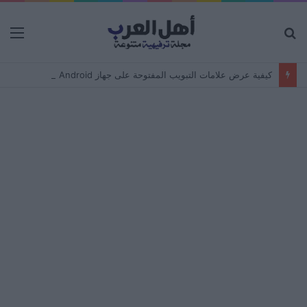
بحث
الق
عن
كيفية عرض علامات التبويب المفتوحة على جهاز Android من جهاز كمبيوتر – مزامنة المتصفح