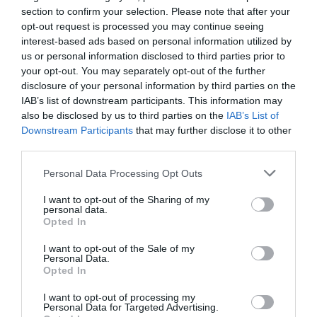
section to confirm your selection. Please note that after your
opt-out request is processed you may continue seeing
interest-based ads based on personal information utilized by
us or personal information disclosed to third parties prior to
your opt-out. You may separately opt-out of the further
disclosure of your personal information by third parties on the
IAB’s list of downstream participants. This information may
also be disclosed by us to third parties on the
IAB’s List of
Downstream Participants
that may further disclose it to other
أهم نقطتين يجب أن تأخذهما في الاعتبار والتي يجب أن توليها
third parties.
اهتمامًا خاصًا لتهيئتها بشكل صحيح هما جدول النوم وخيارات
Personal Data Processing Opt Outs
تخصيص الاستخدام بهذه الطريقة التي ستساعدك في الحصول على
روتين النوم هذا مهم جدا أن تكون قادرا على النوم جيدا والراحة في
I want to opt-out of the Sharing of my
personal data.
الليل بأفضل طريقة ممكنة.
Opted In
I want to opt-out of the Sale of my
حدد جدول نومك
Personal Data.
Opted In
سوف نضع جدول نومك. للقيام بذلك ، انتقل إلى الجزء الذي
I want to opt-out of processing my
يقول
“جدولك الزمني”
. هنا يمكنك أن ترى ما هو جدولك التالي لليوم
Personal Data for Targeted Advertising.