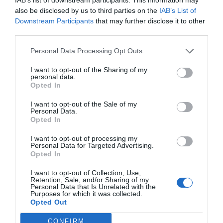
also be disclosed by us to third parties on the
IAB’s List of
Downstream Participants
that may further disclose it to other
third parties.
من السهل جدًا قياس درجة الحرارة في الغرفة عندما يكون لديك أحد
Personal Data Processing Opt Outs
أفضل تطبيقات قياس درجة حرارة الغرفة ؛ ميزان الحرارة. إنه سهل
الاستخدام بالإضافة إلى دقة عالية.
I want to opt-out of the Sharing of my
personal data.
Opted In
يستخدم هذا التطبيق المستشعرات الإلكترونية لهاتفك لقياس درجة
I want to opt-out of the Sale of my
الحرارة. إنه يستخدم مستشعر بطارية هاتفك ومستشعر درجة
Personal Data.
الحرارة المحيطة. لاحظ أن مستشعر درجة حرارة بطارية هاتفك هو
Opted In
الذي سيساعد التطبيق في إجراء تحليلات دقيقة.
I want to opt-out of processing my
يُنصح بعدم استخدام هاتفك قبل بضع دقائق من بدء القياس.
Personal Data for Targeted Advertising.
Opted In
عندما ترى أن القراءات ليست دقيقة للغاية ، يجب عليك معايرة
I want to opt-out of Collection, Use,
Retention, Sale, and/or Sharing of my
ميزان الحرارة. للقيام بذلك ، ستحتاج إلى فتح قائمة الإعدادات في
Personal Data that Is Unrelated with the
Purposes for which it was collected.
التطبيق الخاص بك والبدء في إجراء قياس درجة الحرارة. في هذه
Opted Out
المرحلة ، ستتاح لك الفرصة لاختيار المقياس الذي ستحب رؤية
CONFIRM
درجة حرارة الغرفة عليه.