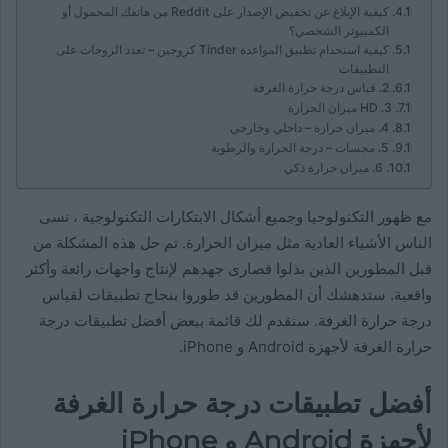
كيفية الإبلاغ عن تخفيض الإصدار على Reddit من هاتفك المحمول أو
الكمبيوتر الشخصي؟
كيفية استخدام تطبيق المواعدة Tinder كزوجين – تعدد الزوجات على
التطبيقات
2. قياس درجة حرارة الغرفة
3. HD ميزان الحرارة
4. ميزان حرارة – داخلي وخارجي
5. مجسات – درجة الحرارة والرطوبة
6. ميزان حرارة ذكي
مع ظهور التكنولوجيا وجميع أشكال الابتكارات التكنولوجية ، نسى
الناس الأشياء العادية مثل ميزان الحرارة. تم حل هذه المشكلة من
قبل المطورين الذين بذلوا قصارى جهدهم لإنتاج واجهات رائعة وأكثر
واقعية. ستدهشك أن المطورين قد طوروا بنجاح تطبيقات لقياس
درجة حرارة الغرفة. سنقدم لك قائمة ببعض أفضل تطبيقات درجة
حرارة الغرفة لأجهزة Android و iPhone.
أفضل تطبيقات درجة حرارة الغرفة
لأجهزة Android و iPhone