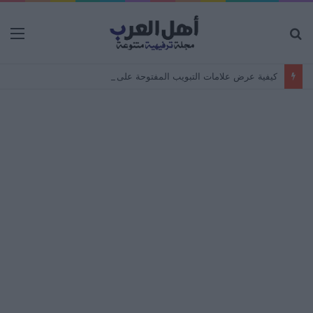
بحث
الق
عن
كيفية عرض علامات التبويب المفتوحة على جهاز Android من جهاز كمبيوتر – مزامنة المتصفح