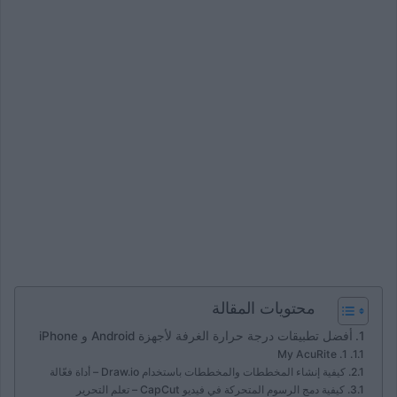
محتويات المقالة
أفضل تطبيقات درجة حرارة الغرفة لأجهزة Android و iPhone
1. My AcuRite
كيفية إنشاء المخططات والمخططات باستخدام Draw.io – أداة فعّالة
كيفية دمج الرسوم المتحركة في فيديو CapCut – تعلم التحرير