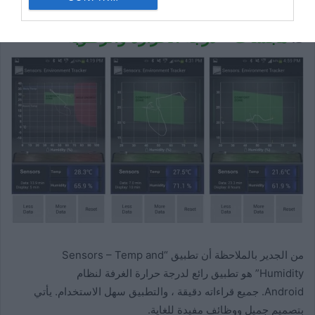
5.
مجسات – درجة الحرارة والرطوبة
من الجدير بالملاحظة أن تطبيق “Sensors – Temp and
Humidity” هو تطبيق رائع لدرجة حرارة الغرفة لنظام
Android. جميع قراءاته دقيقة ، والتطبيق سهل الاستخدام. يأتي
بتصميم جميل ووظائف مفيدة للغاية.