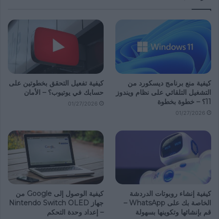
كيفية منع برنامج ديسكورد من
كيفية تفعيل التحقق بخطوتين على
التشغيل التلقائي على نظام ويندوز
حسابك في يوتيوب؟ – الأمان
11؟ – خطوة بخطوة
01/27/2026
01/27/2026
كيفية إنشاء روبوتات الدردشة
كيفية الوصول إلى Google من
الخاصة بك على WhatsApp –
جهاز Nintendo Switch OLED
قم بإنشائها وتكوينها بسهولة
– إعداد وحدة التحكم