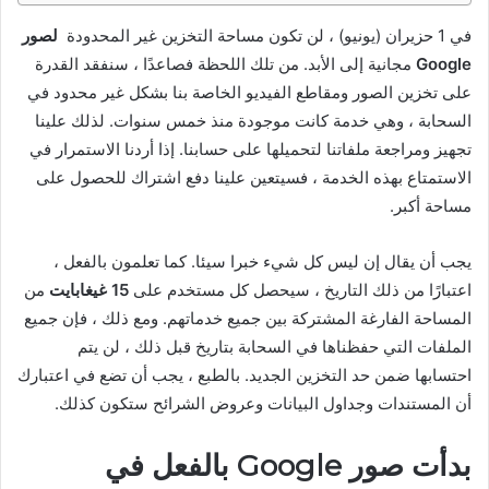
في 1 حزيران (يونيو) ، لن تكون مساحة التخزين غير المحدودة
لصور
Google
مجانية إلى الأبد. من تلك اللحظة فصاعدًا ، سنفقد القدرة
على تخزين الصور ومقاطع الفيديو الخاصة بنا بشكل غير محدود في
السحابة ، وهي خدمة كانت موجودة منذ خمس سنوات. لذلك علينا
تجهيز ومراجعة ملفاتنا لتحميلها على حسابنا. إذا أردنا الاستمرار في
الاستمتاع بهذه الخدمة ، فسيتعين علينا دفع اشتراك للحصول على
مساحة أكبر.
يجب أن يقال إن ليس كل شيء خبرا سيئا. كما تعلمون بالفعل ،
اعتبارًا من ذلك التاريخ ، سيحصل كل مستخدم على
15 غيغابايت
من
المساحة الفارغة المشتركة بين جميع خدماتهم. ومع ذلك ، فإن جميع
الملفات التي حفظناها في السحابة بتاريخ قبل ذلك ، لن يتم
احتسابها ضمن حد التخزين الجديد. بالطبع ، يجب أن تضع في اعتبارك
أن المستندات وجداول البيانات وعروض الشرائح ستكون كذلك.
بدأت صور Google بالفعل في