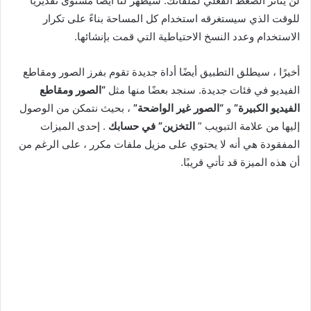
لن يتأثر الضغط الفعلي لملفاتك. سيُظهر لنا أيضًا مستوى تقديريًا
للوقت الذي سيستغرقه استخدام كل المساحة بناءً على تكرار
الاستخدام وعدد النسخ الاحتياطية التي قمت بإنشائها.
أخيرًا ، سيطلق التطبيق أيضًا أداة جديدة تقوم بفرز الصور ومقاطع
الفيديو في فئات جديدة. سنجد بعضًا منها مثل
“الصور ومقاطع
الفيديو الكبيرة”
و
“الصور غير الواضحة”
، بحيث نتمكن من الوصول
إليها من علامة التبويب ”
التخزين” في حسابك
. إحدى الميزات
المفقودة هي أنه لا يحتوي على مزيل ملفات مكرر ، على الرغم من
أن هذه الميزة قد تأتي قريبًا.