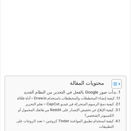
محتويات المقالة
بدأت صور Google بالفعل في التحذير من النظام الجديد
كيفية إنشاء المخططات والمخططات باستخدام Draw.io – أداة فعّالة
كيفية دمج الرسوم المتحركة في فيديو CapCut – تعلم التحرير
كيفية الإبلاغ عن تخفيض الإصدار على Reddit من هاتفك المحمول أو
الكمبيوتر الشخصي؟
كيفية استخدام تطبيق المواعدة Tinder كزوجين – تعدد الزوجات على
التطبيقات