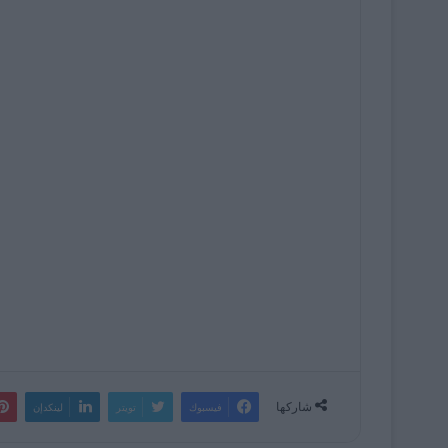
شاركها
فيسبوك
تويتر
لينكدإن