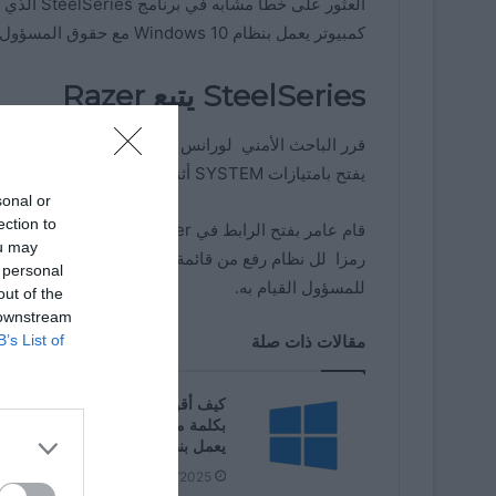
العثور على
كمبيوتر يعمل بنظام Windows 10 مع حقوق المسؤول .
SteelSeries يتبع Razer
يفتح بامتيازات SYSTEM أثناء عملية إعداد الجهاز. مما يمنح الوصول الكامل إلى جهاز Windows 10 كمسؤول.
sonal or
ection to
قام عامر بفتح 
ou may
رمزا لل نظام رفع من قائمة السياق. من هناك. يمكنك ال
 personal
للمسؤول القيام به.
out of the
 downstream
B’s List of
مقالات ذات صلة
كيف أقوم بحماية ملفات 
بكلمة مرور عند استخدام جهاز كمبيو
يعمل بنظام Windows 11؟
09/06/2025