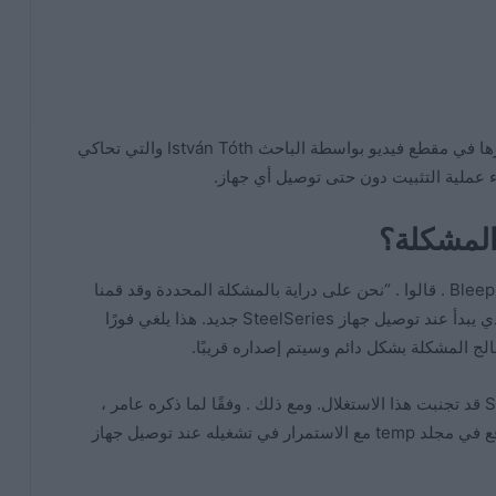
لا تحتاج حتى إلى جهاز حقيقي لأن هناك طريقة تم نشرها في مقطع فيديو بواسطة الباحث István Tóth والتي تحاكي
تحدث متحدث باسم SteelSeries إلى BleepingComputer . قالوا . “نحن على دراية بالمشكلة المحددة وقد قمنا
بتعطيل إصدار مثبت SteelSeries بشكل استباقي والذي يبدأ عند توصيل جهاز SteelSeries جديد. هذا يلغي فورًا
ج المشكلة بشكل دائم وسيتم إصداره قريبًا.
لذا في الوقت الحالي . لكن يبدو أن شركة SteelSeries قد تجنبت هذا الاستغلال. ومع ذلك . وفقًا لما ذكره عامر ،
يمكن للمرء حفظ الملف القابل للتنفيذ الضعيف والموقع في مجلد temp مع الاستمرار في تشغيله عند توصيل جهاز