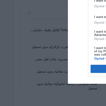
I want t
Opted 
الأكثر مشاهدة
I want t
Opted 
07/30/2021
روابط مجموعة Telegram للكبار فقط ، تعارف ،
I want 
زواج ، دردشة ، 2025
Advertis
Opted 
01/05/2020
دخول إلى شات اهل العرب كزائر/ه بدون تسجيل
I want t
of my P
was col
01/25/2020
Opted 
شات مصرى، دردشة مصرية، شات اهل مصر
01/05/2020
غرف دردشة اهل العرب مجانية بدون تسجيل
01/07/2020
شات عشوائي | دردشة عشوائية مجانية بدون
تسجيل