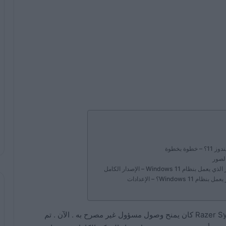
 بخطوة
Window – الإصدار الكامل
في الآونة الأخيرة ، تم اكتشاف خطأ في برنامج Razer Synapse كان يمنح وصول مسؤول غير مصرح به . الآن . تم