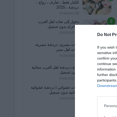
للكبار فقط ، تعارف ، زواج ،
دردشة ، 2025
07/30/2021
دخول إلى شات اهل العرب
كزائر/ه بدون تسجيل
01/05/2020
Do Not Pr
شات مصرى، دردشة مصرية،
If you wish 
شات اهل مصر
sensitive in
01/25/2020
confirm you
continue se
غرف دردشة اهل العرب مجانية
information 
بدون تسجيل
further disc
01/05/2020
participants
Downstream 
شات عشوائي | دردشة عشوائية
مجانية بدون تسجيل
01/07/2020
Persona