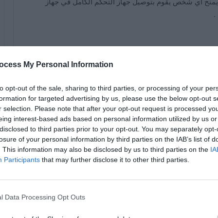
 خطأ مشابه في برنامج SteelSeries الذي يمنح أي شخص يقوم بتوصيل جهاز التحكم الكامل في جهاز
قرر الباحث الأمني لورانس عامر التحقيق بعد ظهور ثغرة Razer. اكتشفوا أن هناك رابطًا على شاشة اتفاقية الترخيص
ocess My Personal Information
to opt-out of the sale, sharing to third parties, or processing of your per
formation for targeted advertising by us, please use the below opt-out s
الرابط في Internet Explorer . لكن مرة واحدة هناك، فإنه كان بسيطة مثل توفير صفحة ويب وبدء
r selection. Please note that after your opt-out request is processed y
تنقل في جهاز الكمبيوتر المرتفع والقيام بكل ما يمكن
eing interest-based ads based on personal information utilized by us or
disclosed to third parties prior to your opt-out. You may separately opt-
losure of your personal information by third parties on the IAB’s list of
. This information may also be disclosed by us to third parties on the
IA
Participants
that may further disclose it to other third parties.
Zip أو RaR
كيفية فتح عارض الصور على جهاز
تر
الكمبيوتر الذي يعمل بنظام
Windows 11 – طريقة فعالة
l Data Processing Opt Outs
09/06/2025