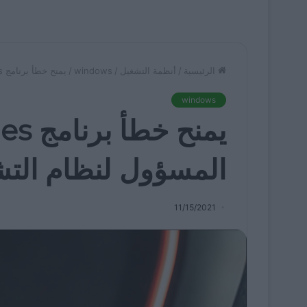
الرئيسية
/
أنظمة التشغيل
/
windows
/
يمنح خطأ برنامج SteelSeries حقوق المسؤول لنظام التشغيل Windows 10
windows
المسؤول لنظام التشغيل s 10
11/15/2021