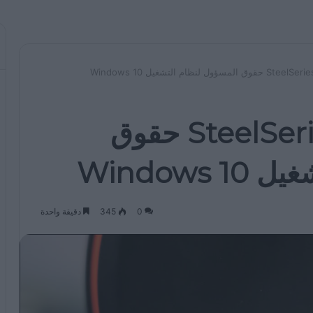
يمنح خطأ برنامج SteelSeries حقوق
Window
0
345
دقيقة واحدة