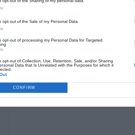
o opt-out of the Sharing of my personal data.
ة
كيفية تغيير حجم الخط ونمطه في
In
Windows 11 – العرض المخصص
05/23/2025
o opt-out of the Sale of my Personal Data.
In
to opt-out of processing my Personal Data for Targeted
ينطبق هذا على جميع أنواع الأجهزة الطرفية لـ SteelSeries مثل الماوس ولوحات المفاتيح وسماعات الرأس وما إلى
ing.
In
o opt-out of Collection, Use, Retention, Sale, and/or Sharing
ersonal Data that Is Unrelated with the Purposes for which it
lected.
Out
CONFIRM