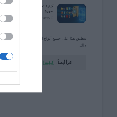
كيفية تخصيص أيقونات المجلد وإضاف
صورة – Windows 11
08/02/2025
ذلك.
اقرأ أيضاً :
كيفية إصلاح الخطأ 0x80070057 عند الترقية إلى Windows 10 Anniversary؟