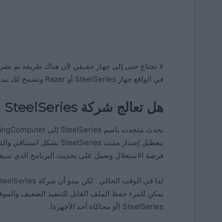
في الواقع جهاز SteelSeries أو Razer وتسمح لك ببدء عملية التثبيت دون حتى توصيل أي جهاز.
هل تعالج شركة SteelSeries المشكلة؟
فرصة الاستغلال ونعمل على تحديث البرنامج الذي سيعال
SteelSeries (أو محاكاة أحد الأجهزة).