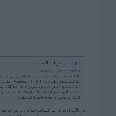
محتويات المقالة
SteelSeries يتبع Razer
كيفية منع برنامج ديسكورد من التشغيل التلقائي على نظام ويندوز 11؟ – خطوة
كيفية تعطيل Snap Assist على Windows 10 – أمثلة مع الصور
كيفية دمج مقطعي فيديو في مقطع واحد على جهاز الكمبيوتر الذي يعمل بنظام s 11
كيف أقوم بتمكين أو تعطيل PowerShell على جهاز كمبيوتر يعمل بنظام Windows 11؟ – الإعدادات
هل تعالج شركة SteelSeries المشكلة؟