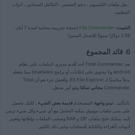
، نقل ملفات الكمبيوتر ، دعم التشفير ، التكامل السحابي ، أدوات
التنظيف
التثبيت:
File Commander
(نسخة تجريبية مجانية لمدة 7 أيام ،
2.99 دولارًا سنويًا للإصدار المميز)
6. قائد المجموع
يعد Total Commander أحد أقدم مديري الملفات على نظام
Android ولا يحتوي على إعلانات أو برامج bloatware مما يجعله
بديلاً مناسبًا لـ ES File Explorer. وأفضل جزء هو أن Total
Commander
مجاني تمامًا
وهو أمر مذهل.
بالتأكيد ،
تبدو واجهة
المستخدم
قديمة بعض الشيء
، لكنك تحصل
على مدير ملفات موثوق يمكنه التعامل مع أي شيء وكل شيء ترمي
إليه. يمكنك فتح ملفات ZIP و RAR وسحب الملفات وإفلاتها وتغيير
أذونات القراءة والكتابة للمجلدات وغير ذلك الكثير.