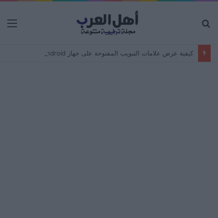
بحث
الق
عن
كيفية عرض علامات التبويب المفتوحة على جهاز Android من جهاز كمبيوتر – مزامنة المتصفح