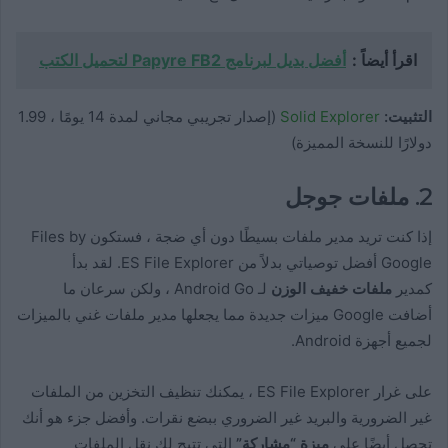
اقرأ أيضاً :
أفضل بديل لبرنامج Papyre FB2 لتحميل الكتب
التثبيت:
Solid Explorer
(إصدار تجريبي مجاني لمدة 14 يومًا ، 1.99
دولارًا للنسخة المميزة)
2. ملفات جوجل
إذا كنت تريد مدير ملفات بسيطًا دون أي ضجة ، فستكون Files by
Google أفضل توصياتي بدلاً من ES File Explorer. لقد بدأ
كمدير
ملفات خفيف الوزن
لـ Android Go ، ولكن سرعان ما
أضافت Google ميزات جديدة مما يجعلها مدير ملفات غني بالميزات
لجميع أجهزة Android.
على غرار ES File Explorer ، يمكنك تنظيف التخزين من الملفات
غير الضرورية والبريد غير الضروري ببضع نقرات. وأفضل جزء هو أنك
تحصل أيضًا على
ميزة “مشاركة”
التي تتيح لك نقل الملفات