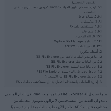
الكمبيوتر الشخصي؟
كيفية استخدام تطبيق المواعدة Tinder كزوجين – تعدد الزوجات على
التطبيقات
2. ملفات جوجل
3. ميكسبلورر
4. مستكشف ملف FX
5. ملف قائد
6. قائد المجموع
7. برنامج X-plore File Manager
8. مدير الملفات ASTRO
أسئلة مكررة
ما هو مدير الملفات الأفضل من ES File Explorer؟
س. لماذا تم حظر ES File Explorer؟
س: ماذا حدث لتطبيق ES File Explorer؟
س هل يجب علي إلغاء تثبيت ES File Explorer؟
س: هل ES File Explorer آمن للاستخدام؟
إدارة الملفات باستخدام أفضل بدائل مستكشف ملفات ES
بينما تمت إزالة ES File Explorer من متجر Play في العام الماضي
، يبدو أن العديد من المستخدمين لا يزالون يقومون بتحميله من
مختلف منتديات APK. ولكن الآن حظرت الحكومة الهندية رسميًا