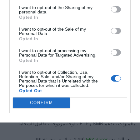
I want to opt-out of the Sharing of my
personal data.
Opted In
بالإضافة إلى ذلك ، يمكنك أيضًا الوصول إلى الدليل الجذر ، ودمج
I want to opt-out of the Sale of my
Personal Data.
الخدمات السحابية ، وتشفير الملفات باستخدام بروتوكول Aescrypt
Opted In
، وما إلى ذلك. والأفضل من ذلك كله ، يوفر MiXplorer
دعمًا
I want to opt-out of processing my
لبروتوكولات FTP و SMB
مما يعني أنه يمكنك الوصول بسهولة إلى
Personal Data for Targeted Advertising.
ملفات الكمبيوتر على هاتفك الذكي والعكس صحيح.
Opted In
I want to opt-out of Collection, Use,
أود أن أقول ، إذا كنت تريد بديلاً حقيقياً لـ ES File Explorer ، فإن
Retention, Sale, and/or Sharing of my
Personal Data that Is Unrelated with the
MiXplorer هو الخيار الذي يجب أن تحصل عليه. ضع في اعتبارك أن
Purposes for which it was collected.
Opted Out
MiXplorer هو تطبيق مدفوع فقط ، ولكن يمكنك
الحصول عليه
مجانًا من
خلال XDA Labs.
CONFIRM
الميزات الرئيسية:
لا توجد إعلانات ، واجهة مستخدم نظيفة ، مليئة
بالميزات ، تدعم FTP / SMB ، لوحة مزدوجة ، تكامل السحابة
التثبيت:
MiXplorer
(4.49 دولار – متجر Play)