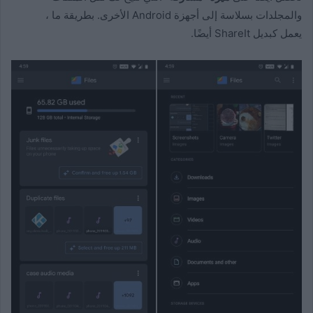
والمجلدات بسلاسة إلى أجهزة Android الأخرى. بطريقة ما ،
يعمل كبديل ShareIt أيضًا.