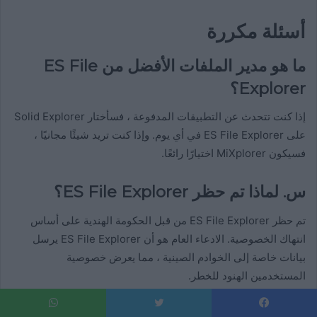
أسئلة مكررة
ما هو مدير الملفات الأفضل من ES File
Explorer؟
إذا كنت تتحدث عن التطبيقات المدفوعة ، فسأختار Solid Explorer
على ES File Explorer في أي يوم. وإذا كنت تريد شيئًا مجانيًا ،
فسيكون MiXplorer اختيارًا رائعًا.
س. لماذا تم حظر ES File Explorer؟
تم حظر ES File Explorer من قبل الحكومة الهندية على أساس
انتهاك الخصوصية. الادعاء العام هو أن ES File Explorer يرسل
بيانات خاصة إلى الخوادم الصينية ، مما يعرض خصوصية
المستخدمين الهنود للخطر.
س: ماذا حدث لتطبيق ES File Explorer؟