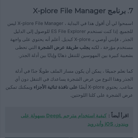
7. برنامج X-plore File Manager
اسمحوا لي أن أقول هذا في البداية ، X-plore File Manager ليس
للجميع. إذا كنت تستخدم ES File Explorer للوصول إلى الدليل
الجذر ، فإنني أوصي بـ X-plore كبديل. أعلم أنه يحتوي على واجهة
مستخدم مؤرخة ، لكنه
يجلب طريقة عرض الشجرة
التي تحظى
بشعبية كبيرة بين المهوسين للتنقل ذهابًا وإيابًا بين أدلة الجذر.
كما نعلم جميعًا ، يمكن أن يكون مسار الملف طويلًا جدًا في أدلة
الجذر وهذا النوع من عرض الشجرة يساعدك في التنقل دون أي
متاعب. يحتوي X-plore أيضًا
على نافذة ثنائية الأجزاء
ويمكنك تمكين
عرض الشجرة على كلتا اللوحتين.
اقرأ أيضاً :
كيفية استخدام مترجم DeepL بسهولة على
ويندوز، iOS وأندرويد