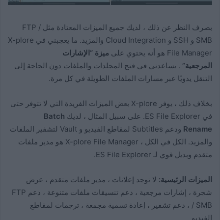
بصرف النظر عن ذلك ، لديك جميع الميزات المعتادة مثل FTP /
SMB و SSH و Cloud Integration والمزيد. ما يعجبني في X-plore
File Manager هو أنه يحتوي على
ميزة “الإشارات
المرجعية”
. يساعدني في فتح المجلدات والملفات دون الحاجة إلى
التنقل يدويًا عبر مسارات الملفات الطويلة في كل مرة.
بخلاف ذلك ، يوفر X-plore بعض الميزات الفريدة التي لا تتوفر حتى
في ES File Explorer. على سبيل المثال ، لديك
Batch
Rename
ودعم Subtitles لمقاطع الفيديو و Vault لتشفير الملفات
والمزيد. الكل في الكل ، X-plore File Manager هو مدير ملفات
متقدم وبديل قوي لـ ES File Explorer.
الميزات الرئيسية:
لا توجد إعلانات ، مدير ملفات متقدم ، عرض
شجرة ، إشارات مرجعية ، دعم تنسيقات ملفات متنوعة ، دعم FTP
/ SMB ، دعم تشفير ، إعادة تسمية مجمعة ، ترجمات لمقاطع
الفيديو