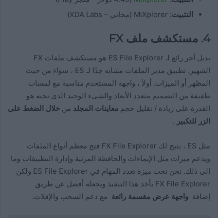
التثبيت:
MiXplorer (مجاني – XDA Labs)
4. مستكشف ملف FX
بديل آخر رائع لـ ES File Explorer هو مستكشف ملفات FX
الشهير. تطبيق مدير الملفات مشابه جدًا لـ ES ، سواء من حيث
المظهر أو الميزات. أولاً ، واجهة المستخدم مناسبة مع لمسات
طفيفة من التصميم متعدد الأبعاد والشيء الوحيد الذي نحبه هو
القدرة على زيادة / تقليل حجم
معاينات المجلد
من
خلال الضغط على
الزر للتكبير
.
مثل ES ، يتيح لك FX File Explorer فتح معظم أنواع الملفات
ويدعم ميزات مثل الإيماءات والحافظة المرئية وإدارة التطبيقات وما
إلى ذلك. نحن نحب ميزة تعدد المهام في ES File Explorer ولكن
FX File Explorer يأخذ هذا التنفيذ ويجعله أفضل عن طريق
إضافة
واجهة عرض مقسمة رائعة
مع دعم السحب والإفلات.