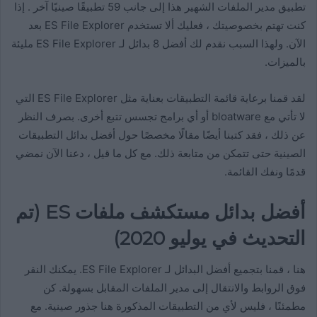
تطبيق مدير الملفات الشهير هذا إلى جانب 59 تطبيقًا صينيًا آخر . إذا
كنت تهتم بخصوصيتك ، فعليك ألا تستخدم ES File Explorer بعد
الآن. ولهذا السبب نقدم لك أفضل 8 بدائل لـ ES File Explorer مليئة
بالميزات.
لقد قمنا برعاية قائمة التطبيقات بعناية مثل ES File Explorer التي
لا تأتي مع bloatware أو أي برامج تجسس تتبع أخرى. بصرف النظر
عن ذلك ، فقد كتبنا أيضًا مقالًا مخصصًا حول أفضل بدائل التطبيقات
الصينية حتى تتمكن من متابعة ذلك. مع كل ما قيل ، دعنا الآن نمضي
قدمًا ونفك القائمة.
أفضل بدائل مستكشف ملفات ES (تم
التحديث في يوليو 2020)
هنا ، قمنا بتجميع أفضل البدائل لـ ES File Explorer. يمكنك النقر
فوق الروابط والانتقال إلى مدير الملفات المقابل بسهولة. كن
مطمئنًا ، فليس لأي من التطبيقات المذكورة هنا جذور صينية. مع