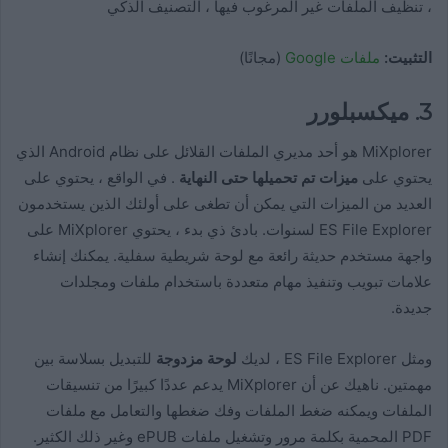
، تنظيف الملفات غير المرغوب فيها ، التصنيف الذكي
التثبيت:
ملفات Google
(مجانًا)
3. ميكسبلورر
MiXplorer هو أحد مديري الملفات القلائل على نظام Android الذي
يحتوي على
ميزات تم تحميلها حتى النهاية
. في الواقع ، يحتوي على
العديد من الميزات التي يمكن أن تطغى على أولئك الذين يستخدمون
ES File Explorer لسنوات. بادئ ذي بدء ، يحتوي MiXplorer على
واجهة مستخدم حديثة رائعة مع لوحة شريطية سفلية. يمكنك إنشاء
علامات تبويب وتنفيذ مهام متعددة باستخدام ملفات ومجلدات
جديدة.
ومثل ES File Explorer ، لديك
لوحة مزدوجة
للتبديل بسلاسة بين
مهمتين. ناهيك عن أن MiXplorer يدعم عددًا كبيرًا من تنسيقات
الملفات ويمكنه ضغط الملفات وفك ضغطها والتعامل مع ملفات
PDF المحمية بكلمة مرور وتشغيل ملفات ePUB وغير ذلك الكثير.