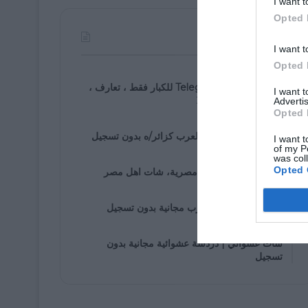
I want t
Opted 
الأكثر مشاهدة
I want t
Opted 
07/30/2021
روابط مجموعة Telegram للكبار فقط ، تعارف ،
I want 
زواج ، دردشة ، 2025
Advertis
Opted 
01/05/2020
دخول إلى شات اهل العرب كزائر/ه بدون تسجيل
I want t
of my P
was col
01/25/2020
Opted 
شات مصرى، دردشة مصرية، شات اهل مصر
01/05/2020
غرف دردشة اهل العرب مجانية بدون تسجيل
01/07/2020
شات عشوائي | دردشة عشوائية مجانية بدون
تسجيل