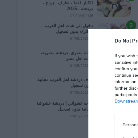
للكبار فقط ، تعارف ، زواج ،
دردشة ، 2025
07/30/2021
دخول إلى شات اهل العرب
كزائر/ه بدون تسجيل
01/05/2020
Do Not Pr
شات مصرى، دردشة مصرية،
If you wish 
شات اهل مصر
sensitive in
01/25/2020
confirm you
continue se
غرف دردشة اهل العرب مجانية
information 
بدون تسجيل
further disc
01/05/2020
participants
Downstream 
شات عشوائي | دردشة عشوائية
مجانية بدون تسجيل
01/07/2020
Persona