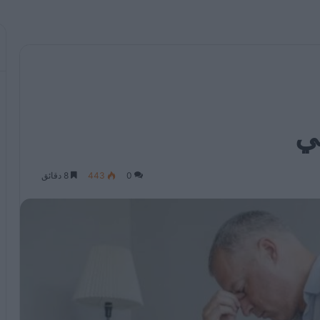
ي
0
443
8 دقائق