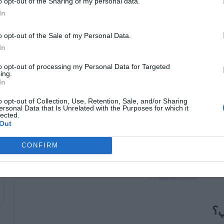
o opt-out of the Sharing of my personal data.
In
شائعة ولكنها كبيرة تنطوي على مخاطر كبيرة ومضاعفات
o opt-out of the Sale of my Personal Data.
 اعتبارك الحصول على رأي ثانٍ حول جميع خيارات العلاج قبل
In
to opt-out of processing my Personal Data for Targeted
ing.
In
o opt-out of Collection, Use, Retention, Sale, and/or Sharing
ك
هذه هي الفيتامينات التي تزيل البكتيريا
ersonal Data that Is Unrelated with the Purposes for which it
من الجسم
lected.
Out
02/23/2023
CONFIRM
تم
ما الذي يجب أن يقدمه التأمين الصحي
الأساسي؟
09/13/2022
ي؟