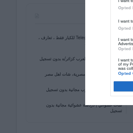
I want t
Opted 
الأكثر مشاهدة
I want t
Opted 
07/30/2021
روابط مجموعة Telegram للكبار فقط ، تعارف ،
I want 
زواج ، دردشة ، 2025
Advertis
Opted 
01/05/2020
دخول إلى شات اهل العرب كزائر/ه بدون تسجيل
I want t
of my P
was col
01/25/2020
Opted 
شات مصرى، دردشة مصرية، شات اهل مصر
01/05/2020
غرف دردشة اهل العرب مجانية بدون تسجيل
01/07/2020
شات عشوائي | دردشة عشوائية مجانية بدون
تسجيل