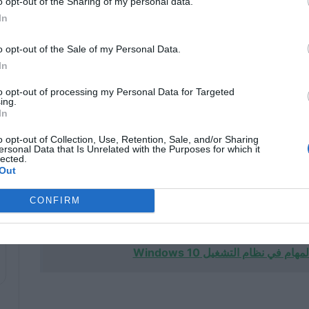
o opt-out of the Sharing of my personal data.
تر
الكمبيوتر الذي يعمل بنظام
In
Windows 11 – طريقة فعالة
09/06/2025
o opt-out of the Sale of my Personal Data.
In
ة
كيفية تغيير حجم الخط ونمطه في
Windows 11 – العرض المخصص
to opt-out of processing my Personal Data for Targeted
ing.
05/23/2025
In
o opt-out of Collection, Use, Retention, Sale, and/or Sharing
ersonal Data that Is Unrelated with the Purposes for which it
من لوحة خدمات Windows
lected.
Out
خدمات Windows لتعطيل التشغيل التلقائي لخدمات التخزين المؤقت ، خاصة عند استخدام
CONFIRM
 في نظام التشغيل Windows 10