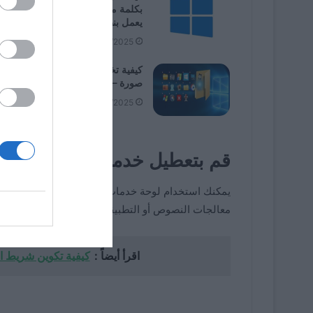
بكلمة مرور عند استخدام جهاز كمبيو
يعمل بنظام Windows 11؟
09/06/2025
كيفية تخصيص أيقونات المجلد وإضاف
صورة – Windows 11
08/02/2025
قم بتعطيل خدمة التخزين المؤقت 
يمكنك استخدام لوحة 
معالجات النصوص أو التطبيقات المماثلة.
اقرأ أيضاً :
كيفية تكوين شريط المهام