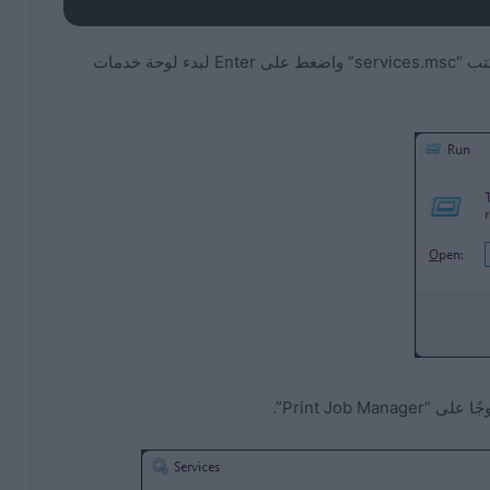
اضغط على Windows + R لفتح مربع حوار Run. ثم اكتب “services.msc” واضغط على Enter لبدء لوحة خدمات
Print Job ”.