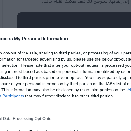
إلى إيقافها. سنوضح لك كيف يمكنك القيام بذلك.
ك لحماية نفسك من مشكلة عدم حصانة
ocess My Personal Information
PrintNightmare ، فيجب أن تدرك أن Microsoft قامت بإصلاح هذه
ة في 10 أغسطس 2021. طالما كان جهاز الكمبيوتر الخاص بك محدثًا ،
to opt-out of the sale, sharing to third parties, or processing of your per
formation for targeted advertising by us, please use the below opt-out s
r selection. Please note that after your opt-out request is processed y
eing interest-based ads based on personal information utilized by us or
disclosed to third parties prior to your opt-out. You may separately opt-
ل المثال ، إذا كنت تقوم بتشغيل الإصدار المنزلي من
losure of your personal information by third parties on the IAB’s list of
. This information may also be disclosed by us to third parties on the
IA
المؤقت بالكامل على جهاز الكمبيوتر الخاص بك باستخدام لوحة خدمات
Participants
that may further disclose it to other third parties.
l Data Processing Opt Outs
Zip أو RaR
كيفية فتح عارض الصور على جهاز