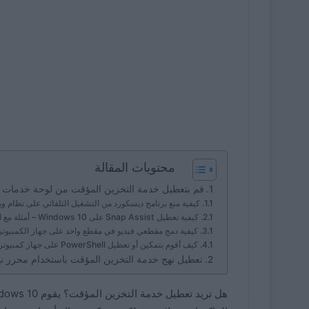
محتويات المقالة
قم بتعطيل خدمة التخزين المؤقت من لوحة خدمات Windows
كيفية منع برنامج ديسكورد من التشغيل التلقائي على نظام ويندوز 11؟ – خطوة
كيفية تعطيل Snap Assist على Windows 10 – أمثلة مع الصور
كيفية دمج مقطعي فيديو في مقطع واحد على جهاز الكمبيوتر الذي يعمل بنظام s 11
كيف أقوم بتمكين أو تعطيل PowerShell على جهاز كمبيوتر يعمل بنظام Windows 11؟ – الإعدادات
تعطيل نهج خدمة التخزين المؤقت باستخدام محرر ن