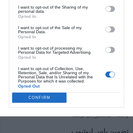
محتوى الفيديو
I want to opt-out of the Sharing of my
personal data.
Opted In
I want to opt-out of the Sale of my
Personal Data.
Opted In
I want to opt-out of processing my
Personal Data for Targeted Advertising.
Opted In
I want to opt-out of Collection, Use,
Retention, Sale, and/or Sharing of my
يُعد YouTube نظامًا أساسيًا قويًا لوسائل التواصل الاجتماعي ، وإذا
Personal Data that Is Unrelated with the
Purposes for which it was collected.
كان موقع الويب الخاص بك يحتوي على الكثير من مقاطع الفيديو ،
Opted Out
فأنت بحاجة إلى النشر هنا. بإضافة مقاطع فيديو إلى YouTube ،
CONFIRM
ستشارك المحتوى مع جمهور أكبر وأوسع (حوالي 2 مليار). يمنحك
هذا بعد ذلك فرصة أكبر لجذب المزيد من المشتركين والعملاء
والعملاء المحتملين إلى موقعك.
تضمين بلس ليوتيوب