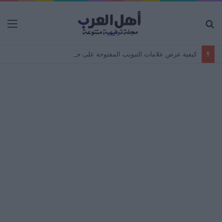
بحث
الق
عن
كيفية عرض علامات التبويب المفتوحة على جهاز Android من جهاز كمبيوتر – مزامنة المتصفح