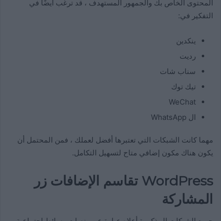
المحتوى الخاص بك والجمهور المستهدف ، قد ترغب أيضًا في
التفكير في:
ينكدين
رديت
سناب شات
تيك توك
WeChat
ال WhatsApp
مهما كانت الشبكات التي تعتبرها أفضل لعملك ، فمن المحتمل أن
يكون هناك مكون إضافي متاح لتسهيل التكامل.
WordPress تقاسم الإضافات زر
المشاركة
جميع الشبكات المذكورة أعلاه عبارة عن منصات وسائط اجتماعية