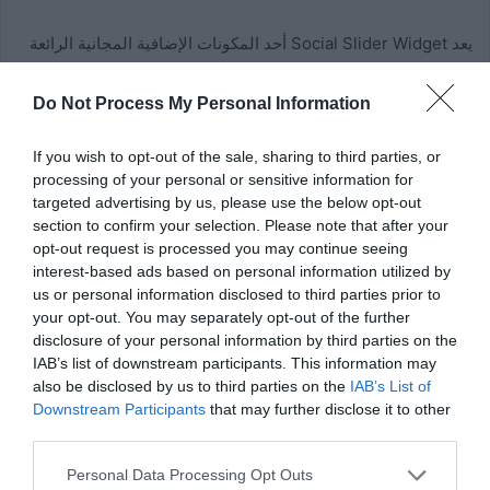
يعد Social Slider Widget أحد المكونات الإضافية المجانية الرائعة
لبرنامج WordPress والذي سيعرض صور Instagram على
موقعك. يعرض هذا المكون الإضافي صورًا من موجز Instagram
Do Not Process My Personal Information
الخاص بك في شريط تمرير على موقعك (ملاحظة: يجب عليك
توصيل حساب Instagram الخاص بك لاستخدام المكون
If you wish to opt-out of the sale, sharing to third parties, or
processing of your personal or sensitive information for
الإضافي). هذه طريقة رائعة لإعلام زوار موقع الويب الخاص بك بما
targeted advertising by us, please use the below opt-out
يفوتهم ومنحهم سببًا لبدء متابعتك على Instagram. يعني المزيد من
section to confirm your selection. Please note that after your
المتابعين فرصة أفضل لإعادة مشاركة محتوى Instagram الخاص بك
opt-out request is processed you may continue seeing
، مما يزيد بدوره من احتمالية أن يجد المزيد من المستخدمين
interest-based ads based on personal information utilized by
us or personal information disclosed to third parties prior to
طريقهم إلى موقع الويب الخاص بك.
your opt-out. You may separately opt-out of the further
disclosure of your personal information by third parties on the
IAB’s list of downstream participants. This information may
اقرأ أيضاً :
كيفية تعديل صفحة ووردبريس الرئيسية؟ -
also be disclosed by us to third parties on the
IAB’s List of
الخطوات الواجب اتباعها
Downstream Participants
that may further disclose it to other
third parties.
YouTube: لا يزال رقم واحد في
Personal Data Processing Opt Outs