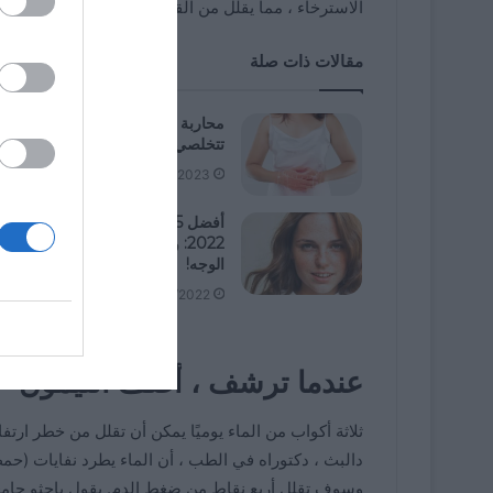
الاسترخاء ، مما يقلل من القلق ويبطئ قلبك ويخفض ض
مقالات ذات صلة
محاربة الالتهاب: 4 أطعمة يجب أن
تتخلصي منها من نظامك الغذائي
02/23/2023
أفضل 5 كريمات لإزالة التصبغ في ع
2022: وداعًا للبقع المزعجة على
الوجه!
05/29/2022
عندما ترشف ، أضف الليمون
دالبث ، دكتوراه في الطب ، أن الماء يطرد نفايات (حم
وسوف تقلل أربع نقاط من ضغط الدم. يقول باحثو جامعة