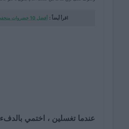
اقرأ أيضاً :
أفضل 10 خضروات منخفضة الكربوهيدرات لتضمينها في نظامك الغذائي
عندما تغسلين ، اختمي بالدفء