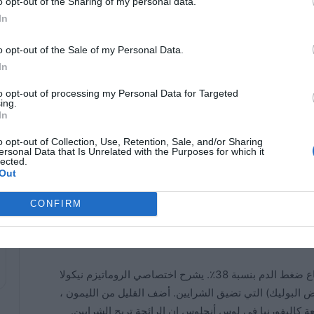
o opt-out of the Sharing of my personal data.
غط الدم.
In
o opt-out of the Sale of my Personal Data.
In
ما هو شاي الورد؟ | أهم الفوائد الصحية
لشاي الورد
to opt-out of processing my Personal Data for Targeted
ing.
02/14/2023
In
ام
كيفية إزالة أو إخفاء الهالات السوداء:
o opt-out of Collection, Use, Retention, Sale, and/or Sharing
ersonal Data that Is Unrelated with the Purposes for which it
أفضل المصححات في السوق
lected.
Out
05/29/2022
CONFIRM
ثلاثة أكواب من الماء يوميًا يمكن أن تقلل من خطر ارتفاع ضغط الدم بنسبة 38٪. يشرح اختصاصي الروماتيزم نيكولا
ض البوليك) التي تضيق الشرايين. أضف القليل من الليمون ،
 كاليفورنيا في لوس أنجلوس إن الرائحة تريح الشرايين.