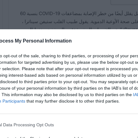
لا يحمي خفض ضغط الدم من أمراض القلب فحسب ، بل يقلل أيضًا من خطر الإصابة بمضاعفات COVID-19 بنسبة 60
JAMA ، من خلال الحفاظ على صحة الأوعية الدموية. يقول طبيب القلب ستيفن سيناترا ،
طبيب القلب ، ومؤلف كتاب Reverse Heart Disease Now: “حتى التغييرات الصغيرة تؤدي إلى خفض ضغط الدم
ocess My Personal Information
ك
to opt-out of the sale, sharing to third parties, or processing of your per
formation for targeted advertising by us, please use the below opt-out s
لاستيقاظ. أفاد باحثون بجامعة هارفارد أن الاسترخاء في السرير
r selection. Please note that after your opt-out request is processed y
eing interest-based ads based on personal information utilized by us or
لمدة دقيقتين قبل الاستيقاظ والتنفس ببطء وعمق (أخذ 10 أنفاس كل دقيقة) يمكن أن يهدئ جهازك العصبي ، مما يمنع
disclosed to third parties prior to your opt-out. You may separately opt-
زيادة هرمون التوتر. اجعل التنفس الهادئ جزءًا من روتينك الصباحي ، ويمكن أن يظل ضغط دمك منخفضًا بمقدار 10
losure of your personal information by third parties on the IAB’s list of
. This information may also be disclosed by us to third parties on the
IA
Participants
that may further disclose it to other third parties.
قال باحثون كنديون إن بدء الوجبات بالصلاة يمكن أن يخفض 10 نقاط من ضغط الدم ، بالإضافة إلى تقليل مخاطر ارتفاع
l Data Processing Opt Outs
لب هربرت بنسون ، دكتوراه في الطب ، أن صلوات الامتنان تثير استجابة