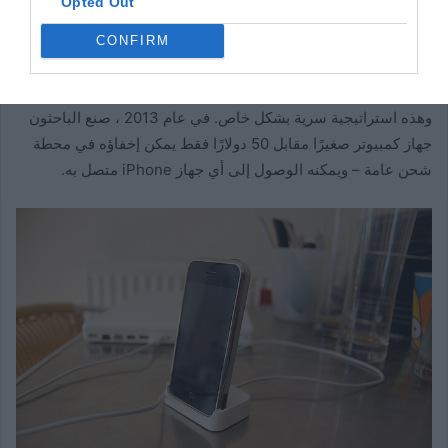
Opted Out
هل تعلم أن جهاز iPhone الخاص بك يمكن أن يصاب ببرامج ضارة
CONFIRM
بمجرد توصيله بجهاز كمبيوتر مصاب؟ أو حتى مقبس الحائط الذي تم
اختراقه؟ أصبح المتسللون أكثر إبداعًا في طرق نشر البرامج الضارة ،
وهذه استراتيجية سرية بشكل خاص. في عام 2013 ، صنع الباحثون
جهاز كمبيوتر صغيرًا مقابل 50 دولارًا فقط يمكن إخفاؤه في محطة
شحن عامة – ويمكنه الوصول إلى أي جهاز iPhone متصل به.