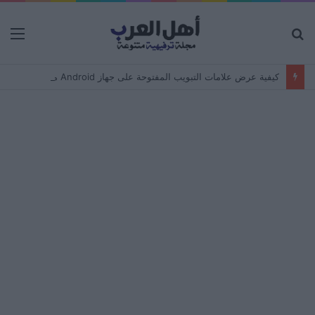
بحث
الق
عن
كيفية عرض علامات التبويب المفتوحة على جهاز Android من جهاز كمبيوتر – مزامنة المتصفح