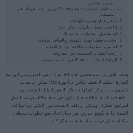
الكمبيوتر الشخصي؟
كيفية استخدام تطبيق المواعدة Tinder كزوجين – تعدد الزوجات على
التطبيقات
لا تقم بعمل جيلبريك لهاتفك
إذا قمت بعمل جيلبريك ، فكن حذرًا
قم بتشغيل التحديثات الخاصة بك
استخدم فقط أجهزة الكمبيوتر والمنافذ الموثوقة
قم بتثبيت تطبيقات مكافحة البرامج الضارة
راقب الملفات الشخصية غير المعروفة
البرامج الضارة لـ iPhone هي مخاطر حقيقية
يعتقد الكثير من مستخدمي iPhone أنه لا داعي للقلق بشأن البرامج
الضارة ، مثلما لا يعتقد الناس أن أجهزة Mac يمكن أن تصاب
بالفيروسات . ولكن كما رأينا خلال الأشهر القليلة الماضية مع
KeyRaider و XcodeGhost ، فإن أجهزة iPhone معرضة بالفعل
للبرامج الضارة ، ويمكن أن يفقد المستخدمون الكثير من البيانات
القيمة إذا لم يكونوا حذرين. من خلال اتخاذ بضع خطوات بسيطة ،
يمكنك تقليل فرص إصابة هاتفك بشكل كبير.