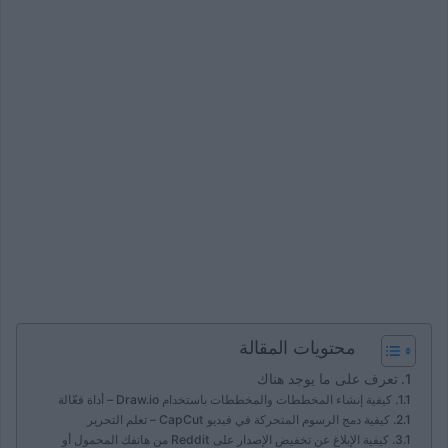
محتويات المقالة
تعرف على ما يوجد هناك
كيفية إنشاء المخططات والمخططات باستخدام Draw.io – أداة فعّالة
كيفية دمج الرسوم المتحركة في فيديو CapCut – تعلم التحرير
كيفية الإبلاغ عن تخفيض الإصدار على Reddit من هاتفك المحمول أو