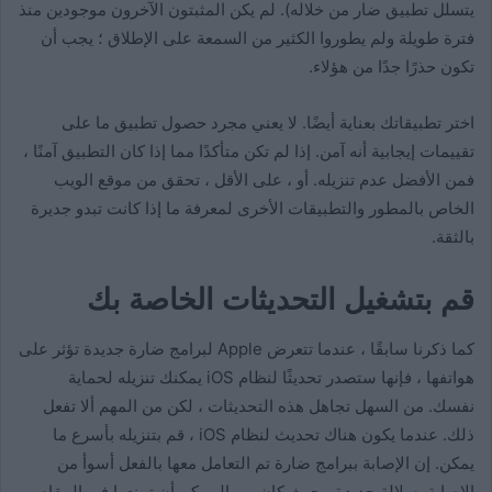
يتسلل تطبيق ضار من خلاله). لم يكن المثبتون الآخرون موجودين منذ
فترة طويلة ولم يطوروا الكثير من السمعة على الإطلاق ؛ يجب أن
تكون حذرًا جدًا من هؤلاء.
اختر تطبيقاتك بعناية أيضًا. لا يعني مجرد حصول تطبيق ما على
تقييمات إيجابية أنه آمن. إذا لم تكن متأكدًا مما إذا كان التطبيق آمنًا ،
فمن الأفضل عدم تنزيله. أو ، على الأقل ، تحقق من موقع الويب
الخاص بالمطور والتطبيقات الأخرى لمعرفة ما إذا كانت تبدو جديرة
بالثقة.
قم بتشغيل التحديثات الخاصة بك
كما ذكرنا سابقًا ، عندما تتعرض Apple لبرامج ضارة جديدة تؤثر على
هواتفها ، فإنها ستصدر تحديثًا لنظام iOS يمكنك تنزيله لحماية
نفسك. من السهل تجاهل هذه التحديثات ، لكن من المهم ألا تفعل
ذلك. عندما يكون هناك تحديث لنظام iOS ، قم بتنزيله بأسرع ما
يمكن. إن الإصابة ببرامج ضارة تم التعامل معها بالفعل أسوأ من
الإصابة بسلالة جديدة ، حيث كان من الممكن أن تمنعها في المقام