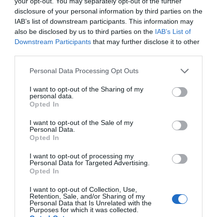
your opt-out. You may separately opt-out of the further
وقم بتشغيل التحديث بمجرد أن تتاح لك الفرصة. عادةً ما يستغرق
disclosure of your personal information by third parties on the
الأمر بضع دقائق فقط ، وقد يوفر لك الكثير من الوقت في تنظيف
IAB’s list of downstream participants. This information may
also be disclosed by us to third parties on the
IAB’s List of
هاتفك بعد إصابته.
Downstream Participants
that may further disclose it to other
third parties.
وبالمثل ، يجب عليك تشغيل تحديثات التطبيق متى كانت متاحة ؛ مرة
أخرى ، إذا اكتشف المطور ثغرة أمنية ، فسيقوم بتصحيحها في
Personal Data Processing Opt Outs
التحديث. تمامًا كما هو الحال مع تحديثات iOS ، سترى إشعارًا – هذه
I want to opt-out of the Sharing of my
المرة على أيقونة متجر التطبيقات – عند توفر التحديثات. فقط
personal data.
Opted In
اضغط عليه ، وانتقل إلى قسم التحديثات ، وانقر فوق تحديث
الكل. انه من السهل.
I want to opt-out of the Sale of my
Personal Data.
Opted In
اقرأ أيضاً :
كيف أضيف عناصر إلى عربة التسوق Amazon
I want to opt-out of processing my
Personal Data for Targeted Advertising.
Wardrobe الخاصة بي؟
Opted In
I want to opt-out of Collection, Use,
استخدم فقط أجهزة الكمبيوتر
Retention, Sale, and/or Sharing of my
Personal Data that Is Unrelated with the
Purposes for which it was collected.
والمنافذ الموثوقة